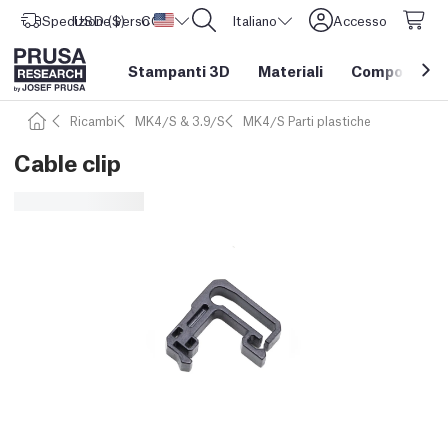
Spedizione verso
USD ($)
CORE One L: Ora disponibile!
Stati Uniti d'America
Italiano
Accesso
Stampanti 3D
Materiali
Componenti e
Ricambi
MK4/S & 3.9/S
MK4/S Parti plastiche
Cable clip