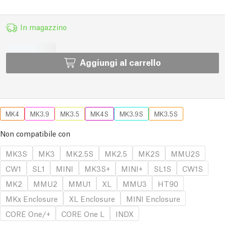
In magazzino
Aggiungi al carrello
MK4
MK3.9
MK3.5
MK4S
MK3.9S
MK3.5S
Non compatibile con
MK3S
MK3
MK2.5S
MK2.5
MK2S
MMU2S
CW1
SL1
MINI
MK3S+
MINI+
SL1S
CW1S
MK2
MMU2
MMU1
XL
MMU3
HT90
MKx Enclosure
XL Enclosure
MINI Enclosure
CORE One/+
CORE One L
INDX