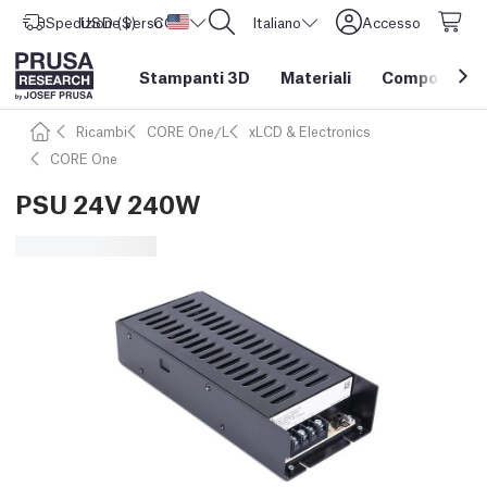
Spedizione verso
USD ($)
CORE One L: Ora disponibile!
Stati Uniti d'America
Italiano
Accesso
Stampanti 3D
Materiali
Componenti e
Ricambi
CORE One/L
xLCD & Electronics
CORE One
PSU 24V 240W