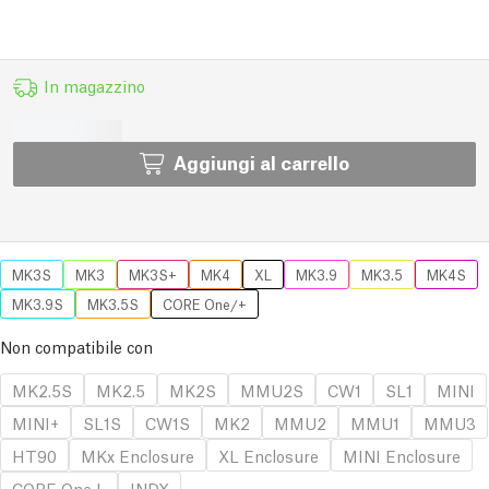
In magazzino
Aggiungi al carrello
MK3S
MK3
MK3S+
MK4
XL
MK3.9
MK3.5
MK4S
MK3.9S
MK3.5S
CORE One/+
Non compatibile con
MK2.5S
MK2.5
MK2S
MMU2S
CW1
SL1
MINI
MINI+
SL1S
CW1S
MK2
MMU2
MMU1
MMU3
HT90
MKx Enclosure
XL Enclosure
MINI Enclosure
CORE One L
INDX