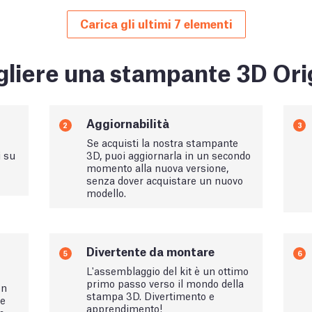
Carica gli ultimi 7 elementi
liere una stampante 3D Ori
Aggiornabilità
2
3
Se acquisti la nostra stampante
i su
3D, puoi aggiornarla in un secondo
momento alla nuova versione,
senza dover acquistare un nuovo
modello.
Divertente da montare
5
6
L'assemblaggio del kit è un ottimo
primo passo verso il mondo della
on
stampa 3D. Divertimento e
le
apprendimento!
n