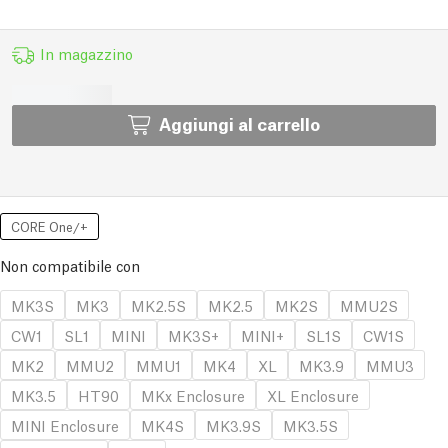
In magazzino
Aggiungi al carrello
CORE One/+
Non compatibile con
MK3S
MK3
MK2.5S
MK2.5
MK2S
MMU2S
CW1
SL1
MINI
MK3S+
MINI+
SL1S
CW1S
MK2
MMU2
MMU1
MK4
XL
MK3.9
MMU3
MK3.5
HT90
MKx Enclosure
XL Enclosure
MINI Enclosure
MK4S
MK3.9S
MK3.5S