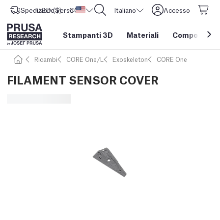
Spedizione verso
USD ($)
CORE One L: Ora disponibile!
Stati Uniti d'America
Italiano
Accesso
Stampanti 3D
Materiali
Componenti e
Ricambi
CORE One/L
Exoskeleton
CORE One
FILAMENT SENSOR COVER