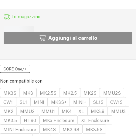
In magazzino
Aggiungi al carrello
CORE One/+
Non compatibile con
MK3S
MK3
MK2.5S
MK2.5
MK2S
MMU2S
CW1
SL1
MINI
MK3S+
MINI+
SL1S
CW1S
MK2
MMU2
MMU1
MK4
XL
MK3.9
MMU3
MK3.5
HT90
MKx Enclosure
XL Enclosure
MINI Enclosure
MK4S
MK3.9S
MK3.5S