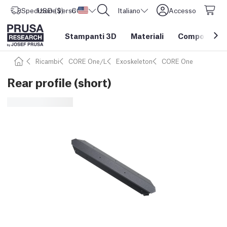
Spedizione verso
USD ($)
CORE One L: Ora disponibile!
Stati Uniti d'America
Italiano
Accesso
Stampanti 3D
Materiali
Componenti e
Ricambi
CORE One/L
Exoskeleton
CORE One
Rear profile (short)