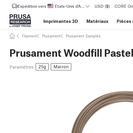
Expédition vers
Etats-Unis d'Amérique
USD ($)
CORE One 
Imprimantes 3D
Matériaux
Pièces
Filament
Prusament
Prusament Samples
Prusament Woodfill Paste
25g
Marron
Paramètres