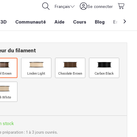
Français
Se connecter
 3D
Communauté
Aide
Cours
Blog
Entreprise
eur du filament
el Brown
Linden Light
Chocolate Brown
Carbon Black
h White
n stock
e préparation : 1 à 3 jours ouvrés.