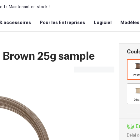
L: Maintenant en stock !
&
accessoires
Pour les Entreprises
Logiciel
Modèles
Coul
l Brown 25g sample
Past
Birc
E
Délai d