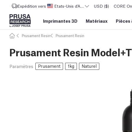
Expédition vers
Etats-Unis d'Amérique
USD ($)
CORE One 
Imprimantes 3D
Matériaux
Pièces
Prusament Resin
Prusament Resin
Prusament Resin Model+Tr
Prusament
1kg
Naturel
Paramètres