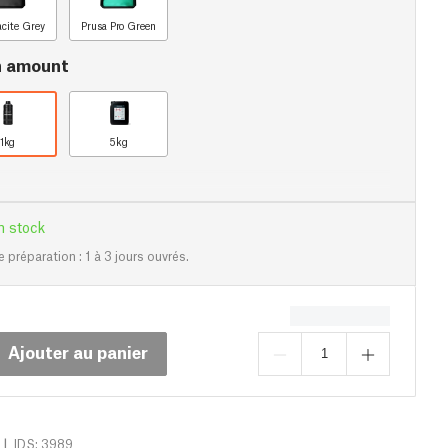
acite Grey
Prusa Pro Green
n amount
1kg
5kg
n stock
e préparation : 1 à 3 jours ouvrés.
Ajouter au panier
|
IDS: 3989