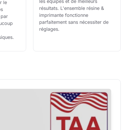
les équipes et de meilleurs 
r le 
résultats. L'ensemble résine & 
s 
imprimante fonctionne 
par 
parfaitement sans nécessiter de 
ucoup 
réglages.
siques.