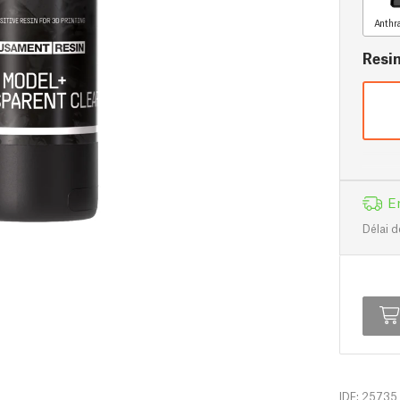
Anthr
Resi
E
Délai d
IDF: 25735