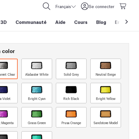
Français
Se connecter
 3D
Communauté
Aide
Cours
Blog
Entreprise
 color
arent Clear
Alabaster White
Solid Grey
Neutral Beige
a Violet
Bright Cyan
Rich Black
Bright Yellow
t Magenta
Grass Green
Prusa Orange
Sandstone Model