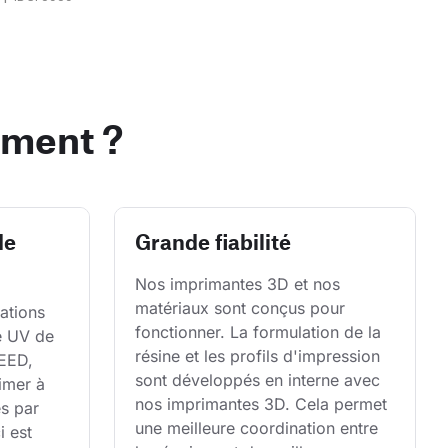
ament ?
de
Grande fiabilité
Nos imprimantes 3D et nos 
matériaux sont conçus pour 
ations 
fonctionner. La formulation de la 
re UV de 
résine et les profils d'impression 
EED, 
sont développés en interne avec 
imer à 
nos imprimantes 3D. Cela permet 
s par 
une meilleure coordination entre 
 est 