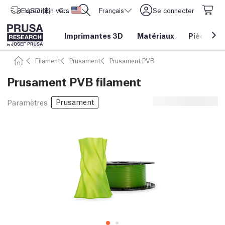
Expédition vers
USD ($)
CORE One L: Maintenant en stock !
Etats-Unis d'Amérique
Français
Se connecter
Imprimantes 3D
Matériaux
Pièces
&
Filament
Prusament
Prusament PVB
Prusament PVB filament
Prusament
Paramètres