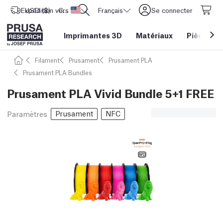
Expédition vers
USD ($)
CORE One L: Maintenant en stock !
Etats-Unis d'Amérique
Français
Se connecter
Imprimantes 3D
Matériaux
Pièces
&
Filament
Prusament
Prusament PLA
Prusament PLA Bundles
Prusament PLA Vivid Bundle 5+1 FREE
Prusament
NFC
Paramètres