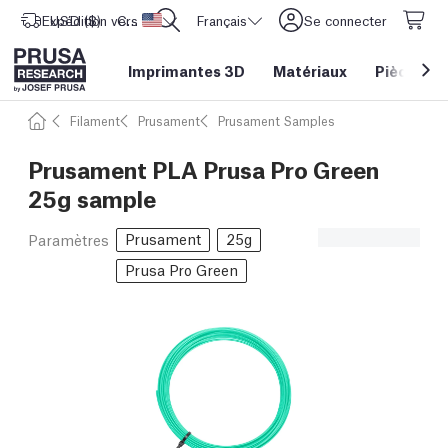
Expédition vers
USD ($)
CORE One L: Maintenant en stock !
Etats-Unis d'Amérique
Français
Se connecter
Imprimantes 3D
Matériaux
Pièces
&
Filament
Prusament
Prusament Samples
Prusament PLA Prusa Pro Green
25g sample
Prusament
25g
Paramètres
Prusa Pro Green