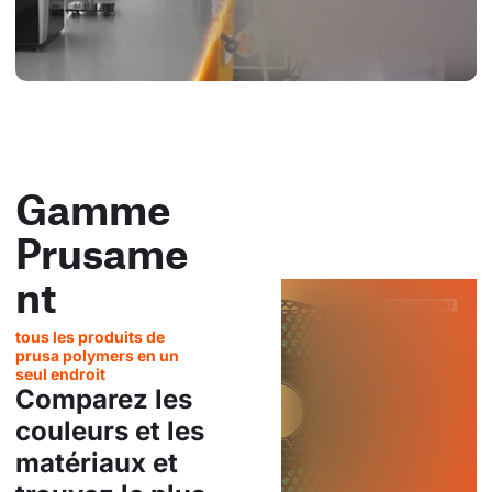
Gamme
Prusame
nt
tous les produits de
prusa polymers en un
seul endroit
Comparez les
couleurs et les
matériaux et