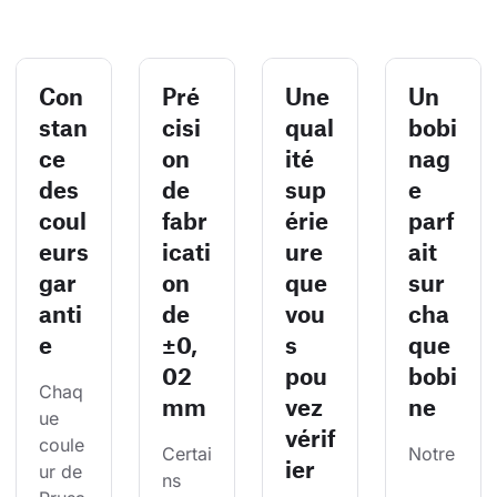
Con
Pré
Une
Un
stan
cisi
qual
bobi
ce
on
ité
nag
des
de
sup
e
coul
fabr
érie
parf
eurs
icati
ure
ait
gar
on
que
sur
anti
de
vou
cha
e
±0,
s
que
02
pou
bobi
Chaq
mm
vez
ne
ue 
vérif
coule
Certai
Notre
ier
ur de 
ns 