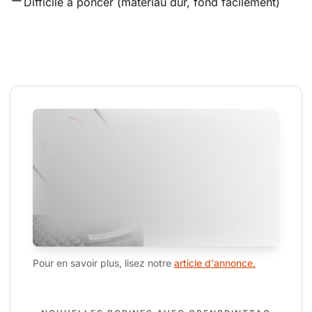
Difficile à poncer (matériau dur, fond facilement)
Pour en savoir plus, lisez notre 
article d'annonce.