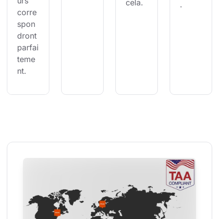
urs 
cela.
.
corre
spon
dront 
parfai
teme
nt.