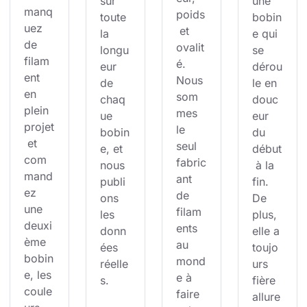
sur 
une 
manq
poids
toute 
bobin
uez 
 et 
la 
e qui 
de 
ovalit
longu
se 
filam
é. 
eur 
dérou
ent 
Nous 
de 
le en 
en 
som
chaq
douc
plein 
mes 
ue 
eur 
projet
le 
bobin
du 
 et 
seul 
e, et 
début
com
fabric
nous 
 à la 
mand
ant 
publi
fin. 
ez 
de 
ons 
De 
une 
filam
les 
plus, 
deuxi
ents 
donn
elle a 
ème 
au 
ées 
toujo
bobin
mond
réelle
urs 
e, les 
e à 
s.
fière 
coule
faire 
allure