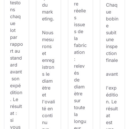
testo
re 
du 
Chaq
ns 
réelle
mark
ue 
chaq
s 
eting.
bobin
ue 
issue
e 
lot 
s de 
Nous 
subit 
par 
la 
mesu
une 
rappo
fabric
rons 
inspe
rt au 
ation 
et 
ction 
stand
: 
enreg
finale
ard 
relev
istron
avant
és 
s le 
avant
 son 
de 
diam
expé
diam
ètre 
l'exp
dition
ètre 
et 
éditio
. Le 
sur 
l'ovali
n. Le 
résult
toute 
té en 
résult
at : 
la 
conti
at 
si 
longu
nu 
est 
vous 
eur, 