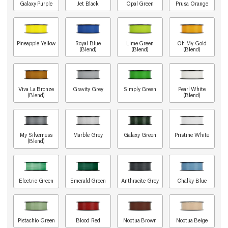
Galaxy Purple
Jet Black
Opal Green
Prusa Orange
Pineapple Yellow
Royal Blue
Lime Green
Oh My Gold
(Blend)
(Blend)
(Blend)
Viva La Bronze
Gravity Grey
Simply Green
Pearl White
(Blend)
(Blend)
My Silverness
Marble Grey
Galaxy Green
Pristine White
(Blend)
Electric Green
Emerald Green
Anthracite Grey
Chalky Blue
Pistachio Green
Blood Red
Noctua Brown
Noctua Beige