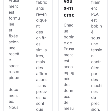
vou
Prusa
fabric
filam
ment 
s‑m
ants 
ent 
est 
ême
reven
PLA 
formu
dique
est 
lée 
Chaq
nt 
bobin
et 
ue 
des 
é 
fixée 
bobin
chiffr
sous 
selon 
e de 
es 
une 
une 
Prusa
simila
tensio
recett
ment 
ires, 
n 
e 
est 
mais 
contr
spect
acco
des 
ôlée 
rosco
mpag
affirm
par 
pique
née 
ations
des 
des 
 sans 
machi
docu
donn
preuv
nes 
ment
ées 
es ne 
de 
ée. 
de 
sont 
préci
Nous 
mesu
que 
sion. 