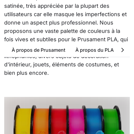
satinée, très appréciée par la plupart des 
utilisateurs car elle masque les imperfections et 
donne un aspect plus professionnel. Nous 
proposons une vaste palette de couleurs à la 
fois vives et subtiles pour le Prusament PLA, qui 
peut être utilisé à de multiples fins : 
À propos de Prusament
À propos du PLA
Attr
lithophanies, divers objets de décoration 
d'intérieur, jouets, éléments de costumes, et 
bien plus encore.