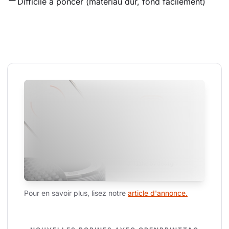
Difficile à poncer (matériau dur, fond facilement)
Pour en savoir plus, lisez notre 
article d'annonce.