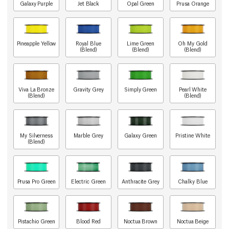
Galaxy Purple
Jet Black
Opal Green
Prusa Orange
Pineapple Yellow
Royal Blue
Lime Green
Oh My Gold
(Blend)
(Blend)
(Blend)
Viva La Bronze
Gravity Grey
Simply Green
Pearl White
(Blend)
(Blend)
My Silverness
Marble Grey
Galaxy Green
Pristine White
(Blend)
Prusa Pro Green
Electric Green
Anthracite Grey
Chalky Blue
Pistachio Green
Blood Red
Noctua Brown
Noctua Beige