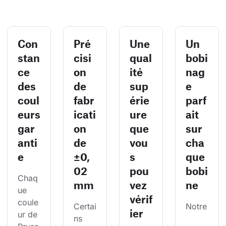
Con
Pré
Une
Un
stan
cisi
qual
bobi
ce
on
ité
nag
des
de
sup
e
coul
fabr
érie
parf
eurs
icati
ure
ait
gar
on
que
sur
anti
de
vou
cha
e
±0,
s
que
02
pou
bobi
Chaq
mm
vez
ne
ue 
vérif
coule
Certai
Notre
ier
ur de 
ns 