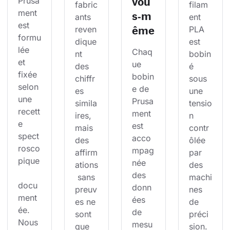
vou
Prusa
fabric
filam
ment 
s‑m
ants 
ent 
est 
ême
reven
PLA 
formu
dique
est 
lée 
Chaq
nt 
bobin
et 
ue 
des 
é 
fixée 
bobin
chiffr
sous 
selon 
e de 
es 
une 
une 
Prusa
simila
tensio
recett
ment 
ires, 
n 
e 
est 
mais 
contr
spect
acco
des 
ôlée 
rosco
mpag
affirm
par 
pique
née 
ations
des 
des 
 sans 
machi
docu
donn
preuv
nes 
ment
ées 
es ne 
de 
ée. 
de 
sont 
préci
Nous 
mesu
que 
sion. 