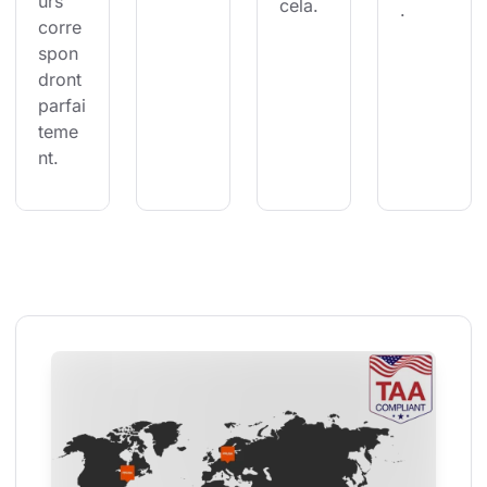
urs 
cela.
.
corre
spon
dront 
parfai
teme
nt.