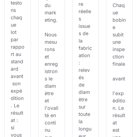
testo
re 
du 
Chaq
ns 
réelle
mark
ue 
chaq
s 
eting.
bobin
ue 
issue
e 
lot 
s de 
Nous 
subit 
par 
la 
mesu
une 
rappo
fabric
rons 
inspe
rt au 
ation 
et 
ction 
stand
: 
enreg
finale
ard 
relev
istron
avant
és 
s le 
avant
 son 
de 
diam
expé
diam
ètre 
l'exp
dition
ètre 
et 
éditio
. Le 
sur 
l'ovali
n. Le 
résult
toute 
té en 
résult
at : 
la 
conti
at 
si 
longu
nu 
est 
vous 
eur, 