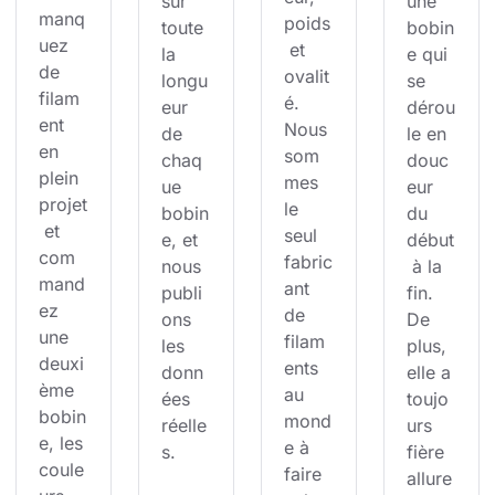
sur 
une 
manq
poids
toute 
bobin
uez 
 et 
la 
e qui 
de 
ovalit
longu
se 
filam
é. 
eur 
dérou
ent 
Nous 
de 
le en 
en 
som
chaq
douc
plein 
mes 
ue 
eur 
projet
le 
bobin
du 
 et 
seul 
e, et 
début
com
fabric
nous 
 à la 
mand
ant 
publi
fin. 
ez 
de 
ons 
De 
une 
filam
les 
plus, 
deuxi
ents 
donn
elle a 
ème 
au 
ées 
toujo
bobin
mond
réelle
urs 
e, les 
e à 
s.
fière 
coule
faire 
allure