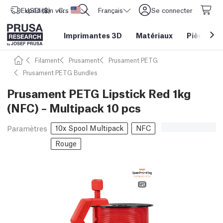
Expédition vers
USD ($)
CORE One L: Maintenant en stock !
Etats-Unis d'Amérique
Français
Se connecter
Imprimantes 3D
Matériaux
Pièces
&
Filament
Prusament
Prusament PETG
Prusament PETG Bundles
Prusament PETG Lipstick Red 1kg
(NFC) – Multipack 10 pcs
10x Spool Multipack
NFC
Paramètres
Rouge