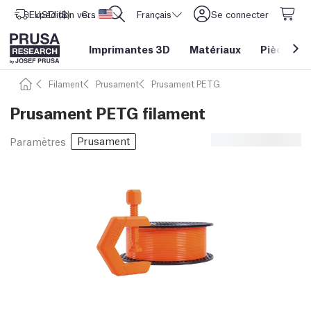
Expédition vers
USD ($)
CORE One L: Maintenant en stock !
Etats-Unis d'Amérique
Français
Se connecter
Imprimantes 3D
Matériaux
Pièces
&
Filament
Prusament
Prusament PETG
Prusament PETG filament
Prusament
Paramètres