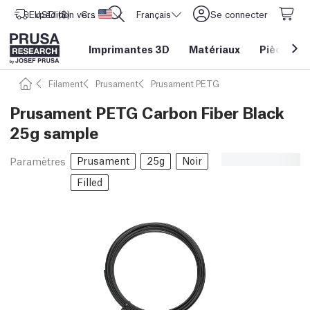
Expédition vers
USD ($)
CORE One L: Maintenant en stock !
Etats-Unis d'Amérique
Français
Se connecter
Imprimantes 3D
Matériaux
Pièces
&
Filament
Prusament
Prusament PETG
Prusament PETG Carbon Fiber Black
25g sample
Prusament
25g
Noir
Paramètres
Filled