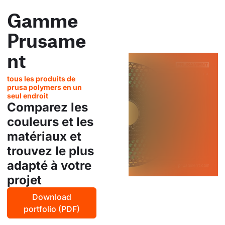
Gamme
Prusame
nt
tous les produits de
prusa polymers en un
seul endroit
Comparez les
couleurs et les
matériaux et
trouvez le plus
adapté à votre
projet
Download
portfolio (PDF)