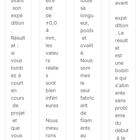
avant
ètre 
toute 
avant
 son 
est 
sa 
expé
de 
longu
expé
dition
±0,0
eur, 
dition
. 
4 
poids
. Le 
Résult
mm, 
 et 
résult
at : 
les 
ovalit
at 
si 
valeu
é. 
est 
vous 
rs 
Nous 
une 
tomb
réelle
som
bobin
ez à 
s 
mes 
e qui 
court 
sont 
le 
s'alim
en 
bien 
seul 
ente 
cours
inféri
fabric
sans 
 de 
eures
ant 
probl
projet
. 
de 
ème 
 et 
Nous 
filam
du 
que 
mesu
ents 
début
vous 
rons 
au 
 à la 