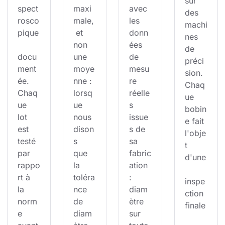
sur 
spect
maxi
avec 
des 
rosco
male,
les 
machi
pique
 et 
donn
nes 
non 
ées 
de 
docu
une 
de 
préci
ment
moye
mesu
sion. 
ée. 
nne : 
re 
Chaq
Chaq
lorsq
réelle
ue 
ue 
ue 
s 
bobin
lot 
nous 
issue
e fait 
est 
dison
s de 
l'obje
testé 
s 
sa 
t 
par 
que 
fabric
d'une
rappo
la 
ation 
rt à 
toléra
: 
inspe
la 
nce 
diam
ction 
norm
de 
ètre 
finale
e 
diam
sur 