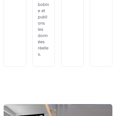
bobin
e et 
publi
ons 
les 
donn
ées 
réelle
s.