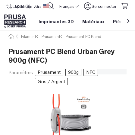
Expédition vers
USD ($)
CORE One L: Maintenant en stock !
Etats-Unis d'Amérique
Français
Se connecter
Imprimantes 3D
Matériaux
Pièces
&
Filament
Prusament
Prusament PC Blend
Prusament PC Blend Urban Grey
900g (NFC)
Prusament
900g
NFC
Paramètres
Gris / Argent