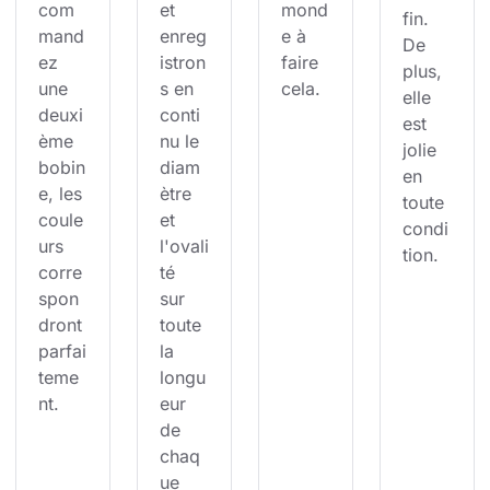
com
et 
mond
fin. 
mand
enreg
e à 
De 
ez 
istron
faire 
plus, 
une 
s en 
cela.
elle 
deuxi
conti
est 
ème 
nu le 
jolie 
bobin
diam
en 
e, les 
ètre 
toute 
coule
et 
condi
urs 
l'ovali
tion.
corre
té 
spon
sur 
dront 
toute 
parfai
la 
teme
longu
nt.
eur 
de 
chaq
ue 