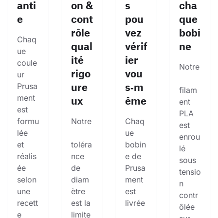
anti
on &
s
cha
e
cont
pou
que
rôle
vez
bobi
Chaq
qual
vérif
ne
ue 
ité
ier
coule
Notre
rigo
vou
ur 
ure
s‑m
Prusa
filam
ment 
ux
ême
ent 
est 
PLA 
formu
Notre
Chaq
est 
lée 
ue 
enrou
et 
toléra
bobin
lé 
réalis
nce 
e de 
sous 
ée 
de 
Prusa
tensio
selon 
diam
ment 
n 
une 
ètre 
est 
contr
recett
est la 
livrée
ôlée 
e 
limite 