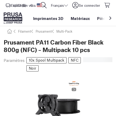
Expédition vers
USD ($)
CORE One L: Maintenant en stock !
Etats-Unis d'Amérique
Français
Se connecter
Imprimantes 3D
Matériaux
Pièces
&
Filament
Prusament
Multi-Pack
Prusament PA11 Carbon Fiber Black
800g (NFC) – Multipack 10 pcs
10x Spool Multipack
NFC
Paramètres
Noir