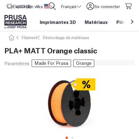
Expédition vers
USD ($)
CORE One L: Maintenant en stock !
Etats-Unis d'Amérique
Français
Se connecter
Imprimantes 3D
Matériaux
Pièces
&
Filament
Déstockage de matériaux
PLA+ MATT Orange classic
Made For Prusa
Orange
Paramètres