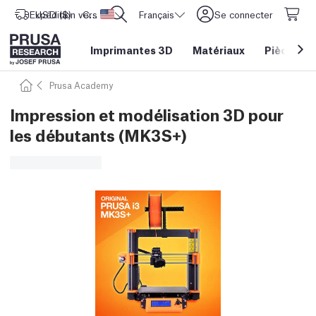
Expédition vers
USD ($)
CORE One L: Maintenant en stock !
Etats-Unis d'Amérique
Français
Se connecter
Imprimantes 3D
Matériaux
Pièces
&
Prusa Academy
Impression et modélisation 3D pour
les débutants (MK3S+)