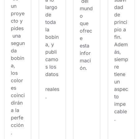
 del 
un 
largo 
dad 
mund
proye
de 
de 
o 
cto y 
toda 
princi
que 
pides
la 
pio a 
ofrec
 una 
bobin
fin. 
e 
segun
a, y 
Adem
esta 
da 
publi
ás, 
infor
bobin
camo
siemp
maci
a, 
s los 
re 
ón.
los 
datos
tiene 
color
un 
es 
reales
aspec
coinci
.
to 
dirán 
impe
a la 
cable
perfe
.
cción
.