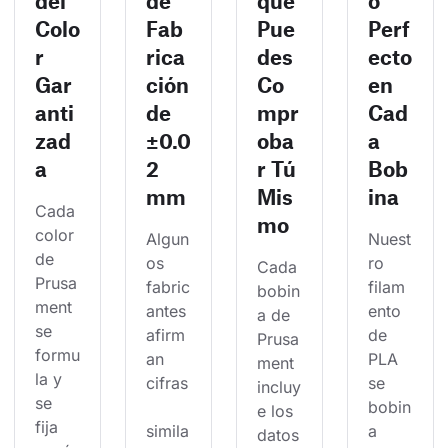
del
de
que
o
Colo
Fab
Pue
Perf
r
rica
des
ecto
Gar
ción
Co
en
anti
de
mpr
Cad
zad
±0.0
oba
a
a
2
r Tú
Bob
mm
Mis
ina
Cada 
mo
color 
Algun
Nuest
de 
os 
ro 
Cada 
Prusa
fabric
filam
bobin
ment 
antes 
ento 
a de 
se 
afirm
de 
Prusa
formu
an 
PLA 
ment 
la y 
cifras
se 
incluy
se 
bobin
e los 
fija 
simila
a 
datos