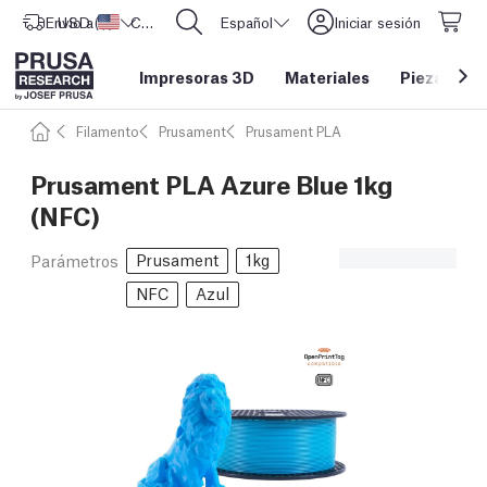
Envío a
USD ($)
Estados Unidos
CORE One L: ¡Ya disponible!
Español
Iniciar sesión
Impresoras 3D
Materiales
Piezas y a
Filamento
Prusament
Prusament PLA
Prusament PLA Azure Blue 1kg
(NFC)
Prusament
1kg
Parámetros
NFC
Azul