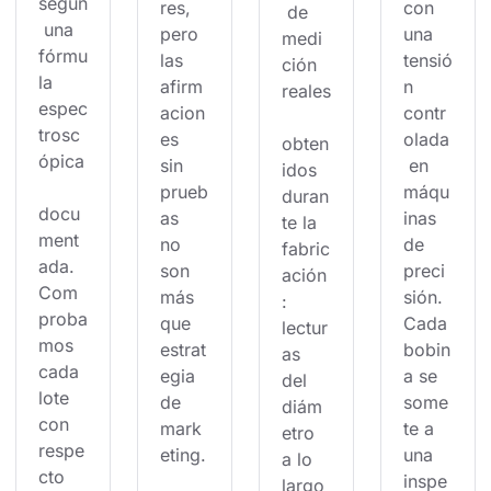
según
res, 
con 
 de 
 una 
pero 
una 
medi
fórmu
las 
tensió
ción 
la 
afirm
n 
reales
espec
acion
contr
trosc
es 
olada
obten
ópica
sin 
 en 
idos 
prueb
máqu
duran
docu
as 
inas 
te la 
ment
no 
de 
fabric
ada. 
son 
preci
ación
Com
más 
sión. 
: 
proba
que 
Cada 
lectur
mos 
estrat
bobin
as 
cada 
egia 
a se 
del 
lote 
de 
some
diám
con 
mark
te a 
etro 
respe
eting.
una 
a lo 
cto 
inspe
largo 