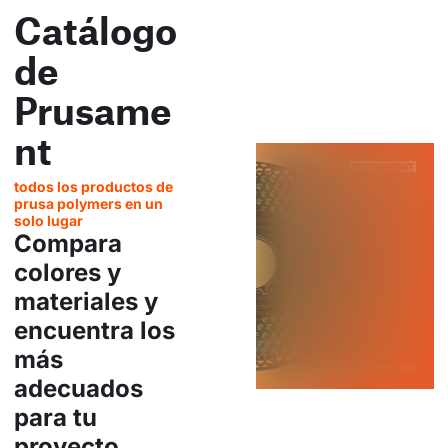
Catálogo
de
Prusame
nt
todos los productos de
prusa polymers en un
solo lugar
Compara
colores y
materiales y
encuentra los
más
adecuados
para tu
proyecto