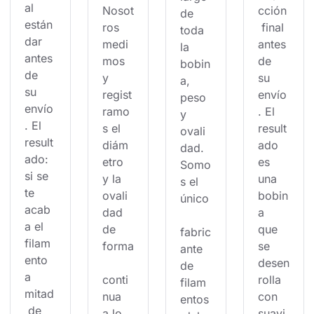
al 
Nosot
cción
de 
están
ros 
 final 
toda 
dar 
medi
antes 
la 
antes 
mos 
de 
bobin
de 
y 
su 
a, 
su 
regist
envío
peso 
envío
ramo
. El 
y 
. El 
s el 
result
ovali
result
diám
ado 
dad. 
ado: 
etro 
es 
Somo
si se 
y la 
una 
s el 
te 
ovali
bobin
único
acab
dad 
a 
a el 
de 
que 
fabric
filam
forma
se 
ante 
ento 
desen
de 
a 
conti
rolla 
filam
mitad
nua 
con 
entos
 de 
a lo 
suavi