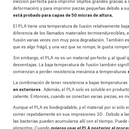
elección perfecta para imprimir objetos grandes gracias a
deformación) y para imprimir piezas pequeñas debido a su
está probado para capas de 50 micras de altura.
El PLA tiene una temperatura de fusión relativamente baj
diferencia de los llamados materiales termoendurecibles, 
fusión varias veces con muy poca degradación. También es
que es algo frágil, y una vez que se rompe, le gusta romper
Sin embargo, el PLA no es un material perfecto y, al igual q
desventajas. La baja temperatura de fusión también signif
comienzan a perder resistencia mecánica a temperaturas
La combinación de tener resistencia a bajas temperaturas 
en exteriores
. Además, el PLA solo es soluble en product
caliente. Entonces, cuando se conectan varias piezas, es 
Aunque el PLA es biodegradable, y el material por sí solo 
comer repetidamente en sus impresiones 3D . Debido a las
las bacterias pueden acumularse allí con el tiempo. Puede
alimentos. Cuando
quieres usar el PLA posterior al pro