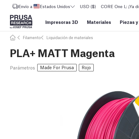
Envío a
Estados Unidos
USD ($)
CORE One L: ¡Ya di
Impresoras 3D
Materiales
Piezas y
Filamento
Liquidación de materiales
PLA+ MATT Magenta
Made For Prusa
Rojo
Parámetros