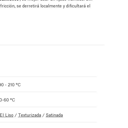
icción, se derretirá localmente y dificultará el
90 - 210 °C
0-60 °C
EI Liso
/
Texturizada
/
Satinada