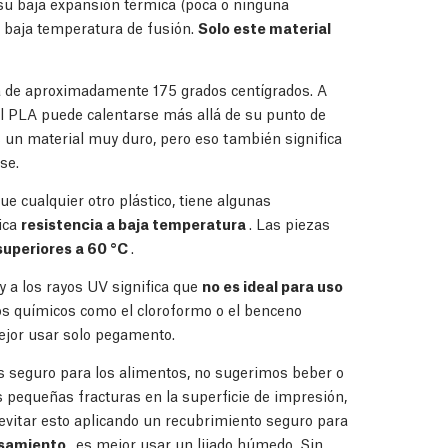
 su baja expansión térmica (poca o ninguna
 baja temperatura de fusión.
Solo este material
a de aproximadamente 175 grados centígrados. A
el PLA puede calentarse más allá de su punto de
 un material muy duro, pero eso también significa
se.
ue cualquier otro plástico, tiene algunas
ica
resistencia a baja temperatura
. Las piezas
superiores a 60 °C
.
y a los rayos UV significa que
no es ideal para uso
os químicos como el cloroformo o el benceno
mejor usar solo pegamento.
es seguro para los alimentos, no sugerimos beber o
 pequeñas fracturas en la superficie de impresión,
 evitar esto aplicando un recubrimiento seguro para
cesamiento
, es mejor usar un lijado húmedo. Sin