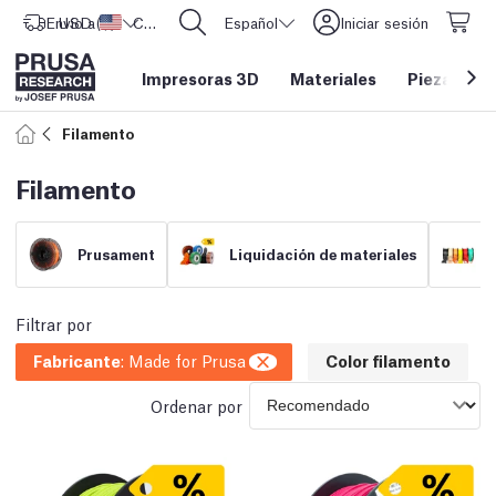
Envío a
USD ($)
Estados Unidos
CORE One L: ¡Ya disponible!
Español
Iniciar sesión
Impresoras 3D
Materiales
Piezas y a
Filamento
Filamento
Prusament
Liquidación de materiales
Filtrar por
Fabricante
:
Made for Prusa
Color filamento
Ordenar por