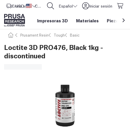
Envío a
USD ($)
Estados Unidos
CORE One L: ¡Ya disponible!
Español
Iniciar sesión
Impresoras 3D
Materiales
Piezas y a
Prusament Resin
Tough
Basic
Loctite 3D PRO476, Black 1kg -
discontinued