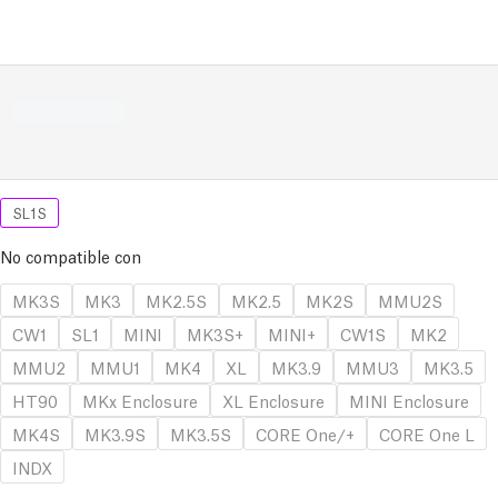
SL1S
No compatible con
MK3S
MK3
MK2.5S
MK2.5
MK2S
MMU2S
CW1
SL1
MINI
MK3S+
MINI+
CW1S
MK2
MMU2
MMU1
MK4
XL
MK3.9
MMU3
MK3.5
HT90
MKx Enclosure
XL Enclosure
MINI Enclosure
MK4S
MK3.9S
MK3.5S
CORE One/+
CORE One L
INDX