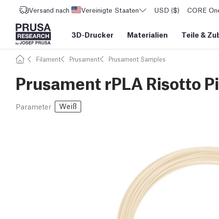
Versand nach
Vereinigte Staaten
USD ($)
CORE One 
3D-Drucker
Materialien
Teile
&
Zu
Filament
Prusament
Prusament Samples
Prusament rPLA Risotto 
Weiß
Parameter