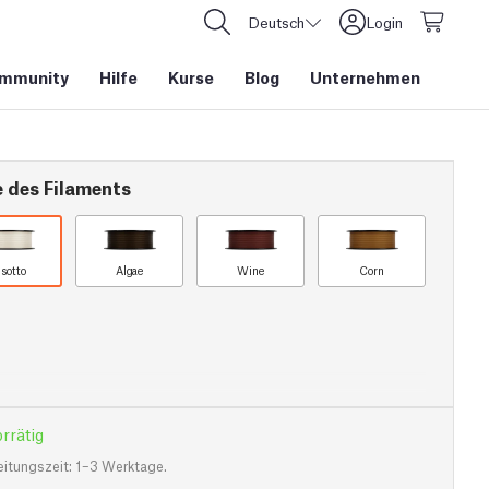
Deutsch
Login
mmunity
Hilfe
Kurse
Blog
Unternehmen
e des Filaments
isotto
Algae
Wine
Corn
rrätig
eitungszeit: 1–3 Werktage.