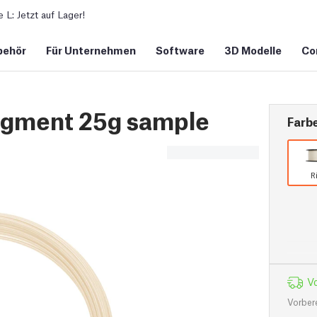
L: Jetzt auf Lager!
behör
Für Unternehmen
Software
3D Modelle
Co
Pigment 25g sample
Farb
R
Vo
Vorber