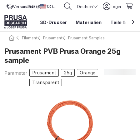
Versand nach
USD ($)
Vereinigte Staaten
CORE One L: Jetzt auf Lager!
Deutsch
Login
3D-Drucker
Materialien
Teile
&
Zube
Filament
Prusament
Prusament Samples
Prusament PVB Prusa Orange 25g
sample
Prusament
25g
Orange
Parameter
Transparent