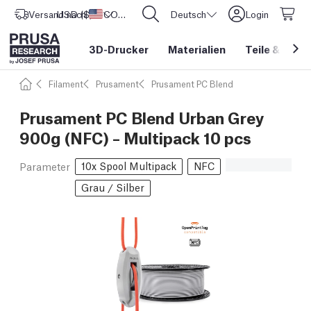
Versand nach
USD ($)
Vereinigte Staaten
CORE One L: Jetzt auf Lager!
Deutsch
Login
3D-Drucker
Materialien
Teile
&
Zube
Filament
Prusament
Prusament PC Blend
Prusament PC Blend Urban Grey
900g (NFC) – Multipack 10 pcs
10x Spool Multipack
NFC
Parameter
Grau / Silber