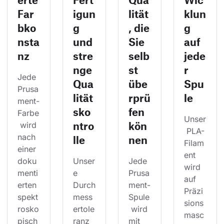
Far
igun
lität
klun
bko
g
, die
g
nsta
und
Sie
auf
nz
stre
selb
jede
nge
st
r
Jede 
Qua
übe
Spu
Prusa
lität
rprü
le
ment-
sko
fen
Farbe
Unser
ntro
kön
 wird 
 PLA-
nach 
lle
nen
Filam
einer 
ent 
doku
Unser
Jede 
wird 
menti
e 
Prusa
auf 
erten 
Durch
ment-
Präzi
spekt
mess
Spule
sions
rosko
ertole
 wird 
masc
pisch
ranz 
mit 