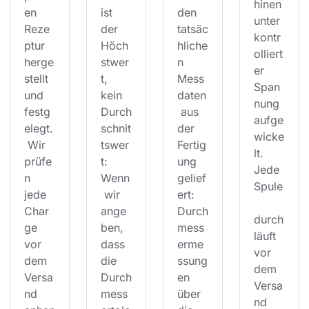
hinen 
en 
ist 
den 
unter 
Reze
der 
tatsäc
kontr
ptur 
Höch
hliche
olliert
herge
stwer
n 
er 
stellt 
t, 
Mess
Span
und 
kein 
daten
nung 
festg
Durch
 aus 
aufge
elegt.
schnit
der 
wicke
 Wir 
tswer
Fertig
lt. 
prüfe
t: 
ung 
Jede 
n 
Wenn
gelief
Spule
jede 
 wir 
ert: 
Char
ange
Durch
durch
ge 
ben, 
mess
läuft 
vor 
dass 
erme
vor 
dem 
die 
ssung
dem 
Versa
Durch
en 
Versa
nd 
mess
über 
nd 