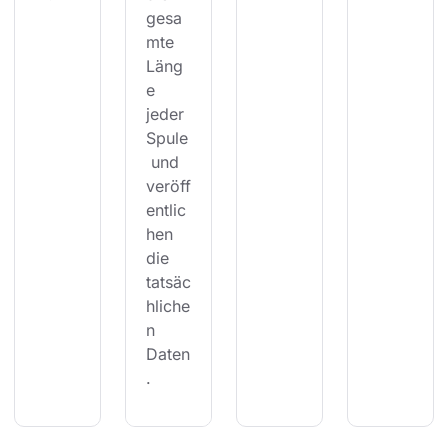
gesa
mte 
Läng
e 
jeder 
Spule
 und 
veröff
entlic
hen 
die 
tatsäc
hliche
n 
Daten
.