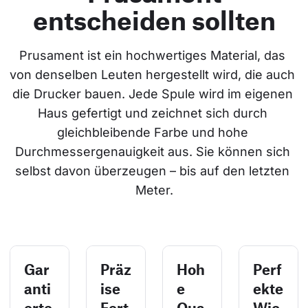
entscheiden sollten
Prusament ist ein hochwertiges Material, das 
von denselben Leuten hergestellt wird, die auch 
die Drucker bauen. Jede Spule wird im eigenen 
Haus gefertigt und zeichnet sich durch 
gleichbleibende Farbe und hohe 
Durchmessergenauigkeit aus. Sie können sich 
selbst davon überzeugen – bis auf den letzten 
Meter.
Gar
Präz
Hoh
Perf
anti
ise
e
ekte
erte
Fert
Qua
Wic