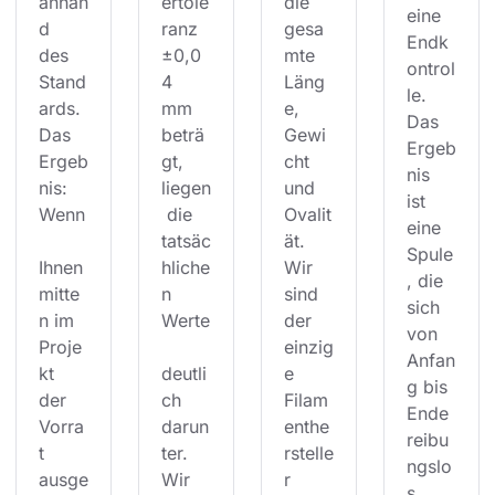
anhan
ertole
die 
eine 
d 
ranz 
gesa
Endk
des 
±0,0
mte 
ontrol
Stand
4 
Läng
le. 
ards. 
mm 
e, 
Das 
Das 
beträ
Gewi
Ergeb
Ergeb
gt, 
cht 
nis 
nis: 
liegen
und 
ist 
Wenn
 die 
Ovalit
eine 
tatsäc
ät. 
Spule
Ihnen 
hliche
Wir 
, die 
mitte
n 
sind 
sich 
n im 
Werte
der 
von 
Proje
einzig
Anfan
kt 
deutli
e 
g bis 
der 
ch 
Filam
Ende 
Vorra
darun
enthe
reibu
t 
ter. 
rstelle
ngslo
ausge
Wir 
r 
s 