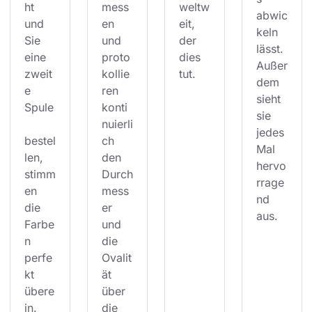
ht 
mess
weltw
abwic
und 
en 
eit, 
keln 
Sie 
und 
der 
lässt. 
eine 
proto
dies 
Außer
zweit
kollie
tut.
dem 
e 
ren 
sieht 
Spule
konti
sie 
nuierli
jedes 
bestel
ch 
Mal 
len, 
den 
hervo
stimm
Durch
rrage
en 
mess
nd 
die 
er 
aus.
Farbe
und 
n 
die 
perfe
Ovalit
kt 
ät 
übere
über 
in.
die 