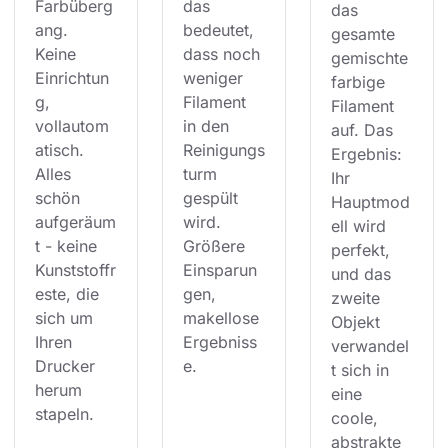
Farbüberg
das 
das 
ang. 
bedeutet, 
gesamte 
Keine 
dass noch 
gemischte 
Einrichtun
weniger 
farbige 
g, 
Filament 
Filament 
vollautom
in den 
auf. Das 
atisch. 
Reinigungs
Ergebnis: 
Alles 
turm 
Ihr 
schön 
gespült 
Hauptmod
aufgeräum
wird. 
ell wird 
t - keine 
Größere 
perfekt, 
Kunststoffr
Einsparun
und das 
este, die 
gen, 
zweite 
sich um 
makellose 
Objekt 
Ihren 
Ergebniss
verwandel
Drucker 
e.
t sich in 
herum 
eine 
stapeln.
coole, 
abstrakte 