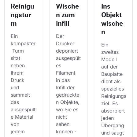
Reinigu
Wische
Ins
ngstur
n zum
Objekt
m
Infill
wische
n
Ein 
Der 
kompakter
Drucker 
Ein 
 Turm 
deponiert 
zweites 
sitzt 
ausgespült
Modell 
neben 
es 
auf der 
Ihrem 
Filament 
Bauplatte 
Druck 
in das 
dient als 
und 
Infill der 
spezielles 
sammelt 
gedruckte
Reinigungs
das 
n Objekte, 
ziel. Es 
ausgespült
wo Sie es 
absorbiert 
e Material 
nicht 
jeden 
von 
sehen 
Übergang 
jedem 
können - 
und saugt 