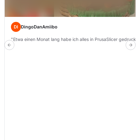
DI
DingoDanAmiibo
"Etwa einen Monat lang habe ich alles in PrusaSlicer gedruckt u
Previous build
Next