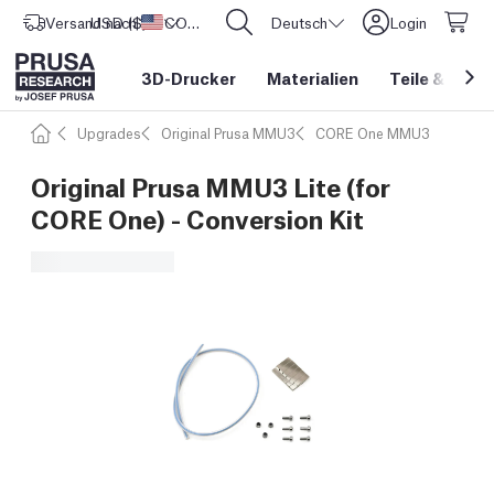
Versand nach
USD ($)
Vereinigte Staaten
CORE One L: Jetzt auf Lager!
Deutsch
Login
3D-Drucker
Materialien
Teile
&
Zube
Upgrades
Original Prusa MMU3
CORE One MMU3
Original Prusa MMU3 Lite (for
CORE One) - Conversion Kit