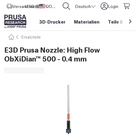
Versand nach
USD ($)
Vereinigte Staaten
CORE One L: Jetzt auf Lager!
Deutsch
Login
3D-Drucker
Materialien
Teile
&
Zube
Ersatzteile
E3D Prusa Nozzle: High Flow
ObXiDian™ 500 - 0.4 mm