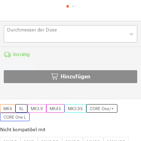
Durchmesser der Düse
Vorrätig
Hinzufügen
MK4
XL
MK3.9
MK4S
MK3.9S
CORE One/+
CORE One L
Nicht kompatibel mit