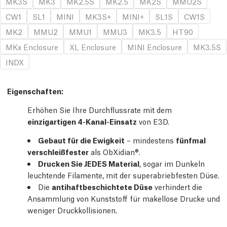
MK3S
MK3
MK2.5S
MK2.5
MK2S
MMU2S
CW1
SL1
MINI
MK3S+
MINI+
SL1S
CW1S
MK2
MMU2
MMU1
MMU3
MK3.5
HT90
MKx Enclosure
XL Enclosure
MINI Enclosure
MK3.5S
INDX
Eigenschaften
:
Erhöhen Sie Ihre Durchflussrate mit dem
einzigartigen 4-Kanal-Einsatz
von E3D.
Gebaut für die Ewigkeit
– mindestens
fünfmal
verschleißfester
als ObXidian®.
Drucken Sie JEDES Material
, sogar im Dunkeln
leuchtende Filamente, mit der superabriebfesten Düse.
Die
antihaftbeschichtete Düse
verhindert die
Ansammlung von Kunststoff für makellose Drucke und
weniger Druckkollisionen.