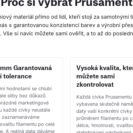
Proč si vybrat Prusament
ový materiál přímo od lidí, kteří stojí za samotnými 
nás s garantovanou konzistencí barev a výrobní přes
 Vše si navíc můžete sami ověřit, a to až do posledn
2 mm Garantovaná
Vysoká kvalita, kte
í tolerance
můžete sami
zkontrolovat
i hodnotami se chlubí 
ale sliby bez důkazů 
Každá cívka Prusamentu 
 prázdné marketingové 
vybavena skutečně namě
u každé cívky neustále 
daty vaší konkrétní cívky
a zaznamenáváme 
průměrem filamentu po ce
ovalitu filamentu po celé 
délce, hmotností, ovalitou
ce. A reálná data dáváme 
statistickými odchylkami