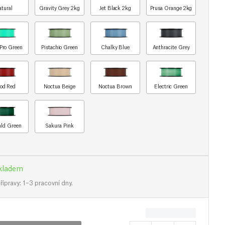
atural
Gravity Grey 2kg
Jet Black 2kg
Prusa Orange 2kg
Pro Green
Pistachio Green
Chalky Blue
Anthracite Grey
od Red
Noctua Beige
Noctua Brown
Electric Green
ld Green
Sakura Pink
kladem
ípravy: 1–3 pracovní dny.