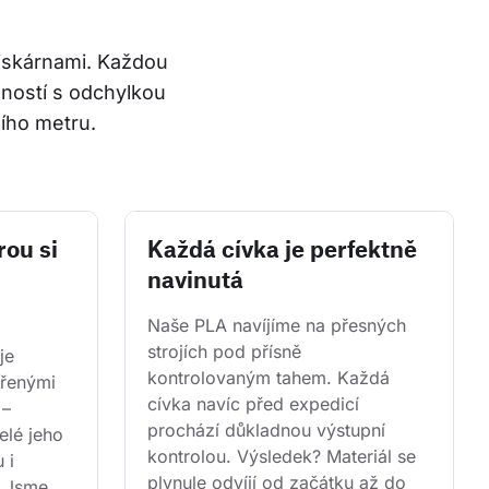
tiskárnami. Každou 
ností s odchylkou 
ího metru.
rou si
Každá cívka je perfektně
navinutá
Naše PLA navíjíme na přesných 
strojích pod přísně 
je 
kontrolovaným tahem. Každá 
řenými 
cívka navíc před expedicí 
 – 
prochází důkladnou výstupní 
lé jeho 
kontrolou. Výsledek? Materiál se 
 i 
plynule odvíjí od začátku až do 
. Jsme 