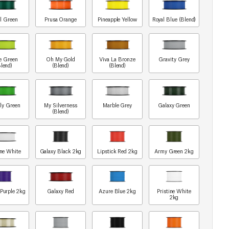
l Green
Prusa Orange
Pineapple Yellow
Royal Blue (Blend)
e Green
Oh My Gold
Viva La Bronze
Gravity Grey
Blend)
(Blend)
(Blend)
ly Green
My Silverness
Marble Grey
Galaxy Green
(Blend)
ine White
Galaxy Black 2kg
Lipstick Red 2kg
Army Green 2kg
 Purple 2kg
Galaxy Red
Azure Blue 2kg
Pristine White
2kg