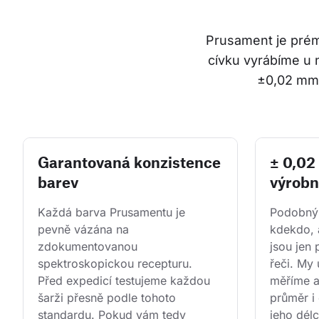
Prusament je prémi
cívku vyrábíme u 
±0,02 mm.
Garantovaná konzistence
± 0,0
barev
výrobn
Každá barva Prusamentu je 
Podobným
pevně vázána na 
kdekdo, 
zdokumentovanou 
jsou jen
spektroskopickou recepturu. 
řeči. My 
Před expedicí testujeme každou 
měříme 
šarži přesně podle tohoto 
průměr i 
standardu. Pokud vám tedy 
jeho dél