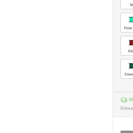
N
Prusa 
Blo
Emera
S
Doba př