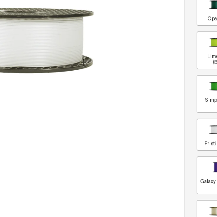
Opa
Lim
(
Simp
Prist
Galaxy