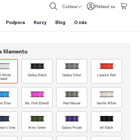
Čeština
Přihlásit se
Podpora
Kurzy
Blog
O nás
a filamentu
rl White
Galaxy Black
Galaxy Silver
Lipstick Red
Blend)
re Blue
Ms. Pink (Blend)
Pearl Mouse
Vanilla White
man's Grey
Army Green
Galaxy Purple
Jet Black