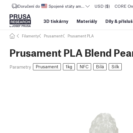
Doručení do
Spojené státy americké
USD ($)
CORE One
3D tiskárny
Materiály
Díly
&
příslu
Filamenty
Prusament
Prusament PLA
Prusament PLA Blend Pear
Prusament
1kg
NFC
Bílá
Silk
Parametry