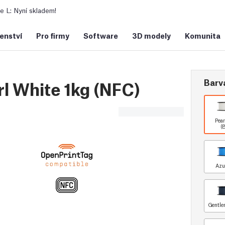
 L: Nyní skladem!
šenství
Pro firmy
Software
3D modely
Komunita
Barv
l White 1kg (NFC)
Pea
(
Azu
Gentle