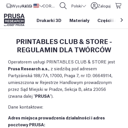
Wysyłka do
USD ($)
Stany Zjednoczone
CORE One L: Już w sprzedaży!
Polski
Zaloguj
Drukarki 3D
Materiały
Części i akces
PRINTABLES CLUB & STORE -
REGULAMIN DLA TWÓRCÓW
Operatorem usługi PRINTABLES CLUB & STORE jest
Prusa Research a.s.
, z siedzibą pod adresem
Partyzánská 188/7A, 17000, Praga 7, nr ID: 06649114,
umieszczona w Rejestrze Handlowym prowadzonym
przez Sąd Miejski w Pradze, Sekcja B, akta 23056
(zwana dalej "
PRUSA
").
Dane kontaktowe:
Adres miejsca prowadzenia działalności i adres
pocztowy PRUSA: