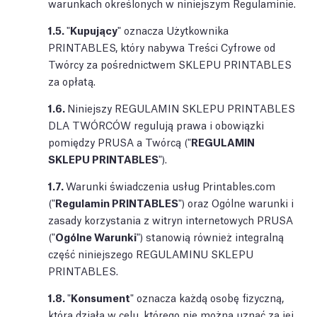
warunkach określonych w niniejszym Regulaminie.
1.5.
"
Kupujący
" oznacza Użytkownika
PRINTABLES, który nabywa Treści Cyfrowe od
Twórcy za pośrednictwem SKLEPU PRINTABLES
za opłatą.
1.6.
Niniejszy REGULAMIN SKLEPU PRINTABLES
DLA TWÓRCÓW regulują prawa i obowiązki
pomiędzy PRUSA a Twórcą ("
REGULAMIN
SKLEPU PRINTABLES
").
1.7.
Warunki świadczenia usług Printables.com
("
Regulamin PRINTABLES
") oraz Ogólne warunki i
zasady korzystania z witryn internetowych PRUSA
("
Ogólne Warunki
") stanowią również integralną
część niniejszego REGULAMINU SKLEPU
PRINTABLES.
1.8.
"
Konsument
" oznacza każdą osobę fizyczną,
która działa w celu, którego nie można uznać za jej