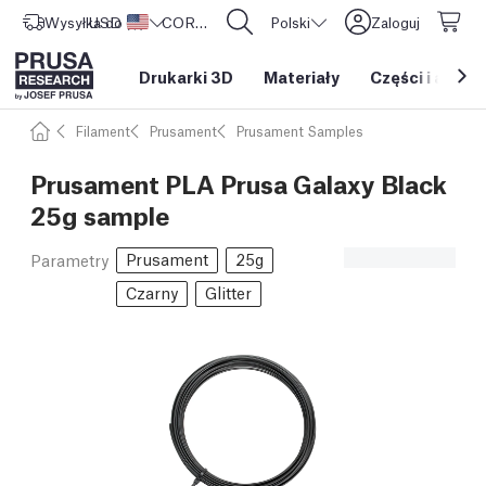
Wysyłka do
USD ($)
Stany Zjednoczone
CORE One L: Już w sprzedaży!
Polski
Zaloguj
Drukarki 3D
Materiały
Części i akces
Filament
Prusament
Prusament Samples
Prusament PLA Prusa Galaxy Black
25g sample
Prusament
25g
Parametry
Czarny
Glitter