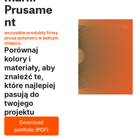
Prusame
nt
wszystkie produkty firmy
prusa polymers w jednym
miejscu
Porównaj
kolory i
materiały, aby
znaleźć te,
które najlepiej
pasują do
twojego
projektu
Download
portfolio (PDF)