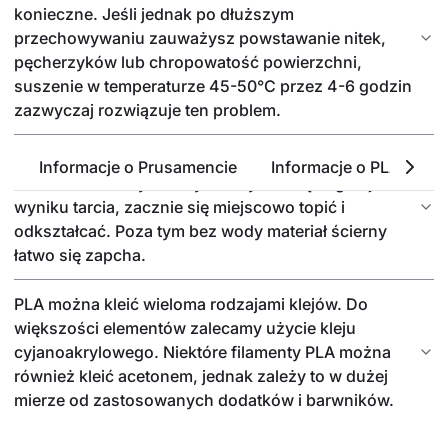
konieczne. Jeśli jednak po dłuższym
przechowywaniu zauważysz powstawanie nitek,
pęcherzyków lub chropowatość powierzchni,
suszenie w temperaturze 45-50°C przez 4-6 godzin
zazwyczaj rozwiązuje ten problem.
Obrabiając PLA, najlepiej stosować szlifowanie na
Informacje o Prusamencie
Informacje o PLA
P
mokro. Bez wody tworzywo szybko się nagrzeje w
wyniku tarcia, zacznie się miejscowo topić i
odkształcać. Poza tym bez wody materiał ścierny
łatwo się zapcha.
PLA można kleić wieloma rodzajami klejów. Do
większości elementów zalecamy użycie kleju
cyjanoakrylowego. Niektóre filamenty PLA można
również kleić acetonem, jednak zależy to w dużej
mierze od zastosowanych dodatków i barwników.