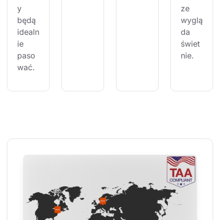
y 
ze 
będą 
wyglą
idealn
da 
ie 
świet
paso
nie.
wać.