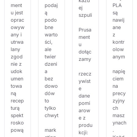
każd
ment
podaj
PLA 
ej 
u jest 
ą 
są 
szpuli
oprac
podo
nawij
owyw
bne 
ane 
Prusa
any i 
warto
z 
ment
utrwa
ści, 
kontr
u 
lany 
ale 
olow
dołąc
zgod
twier
anym
zamy
nie z 
dzeni
udok
a 
napię
rzecz
umen
bez 
ciem 
ywist
towa
dowo
na 
e 
ną 
dów 
precy
dane 
recep
to 
zyjny
pomi
turą 
tylko 
ch 
arow
spekt
chwyt
masz
e z 
rosko
ynach
produ
pową
mark
. 
kcji: 