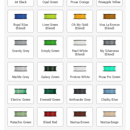
Jet Black
Opal Green
Prusa Orange
Pineapple Yellow
Royal Blue
Lime Green
Oh My Gold
Viva La Bronze
(Blend)
(Blend)
(Blend)
(Blend)
Gravity Grey
Simply Green
Pearl White
My Silverness
(Blend)
(Blend)
Marble Grey
Galaxy Green
Pristine White
Prusa Pro Green
Electric Green
Emerald Green
Anthracite Grey
Chalky Blue
Pistachio Green
Blood Red
Noctua Brown
Noctua Beige