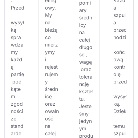
. 
eting
Każd
pomi
Przed
owy. 
a 
ary 
My 
szpul
średn
wysył
na 
a 
icy 
ką 
bieżą
przec
na 
spra
co 
hodzi
całej 
wdza
mierz
długo
my 
ymy 
końc
ści, 
każd
i 
ową 
wagę
ą 
rejest
kontr
 oraz 
partię
rujem
olę 
tolera
 pod 
y 
przed
ncję 
kąte
średn
kształ
m 
icę 
wysył
tu. 
zgod
oraz 
ką. 
Jeste
ności 
owaln
Dzięk
śmy 
ze 
ość 
i 
jedyn
stand
na 
temu 
ym 
arde
całej 
szpul
produ