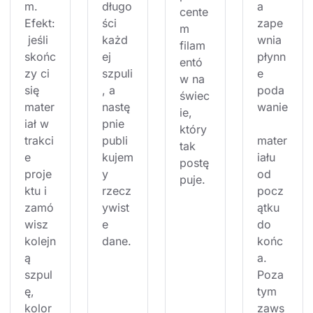
m. 
długo
a 
cente
Efekt:
ści 
zape
m 
 jeśli 
każd
wnia 
filam
skońc
ej 
płynn
entó
zy ci 
szpuli
e 
w na 
się 
, a 
poda
świec
mater
nastę
wanie
ie, 
iał w 
pnie 
który 
trakci
publi
mater
tak 
e 
kujem
iału 
postę
proje
y 
od 
puje.
ktu i 
rzecz
pocz
zamó
ywist
ątku 
wisz 
e 
do 
kolejn
dane.
końc
ą 
a. 
szpul
Poza 
ę, 
tym 
kolor
zaws