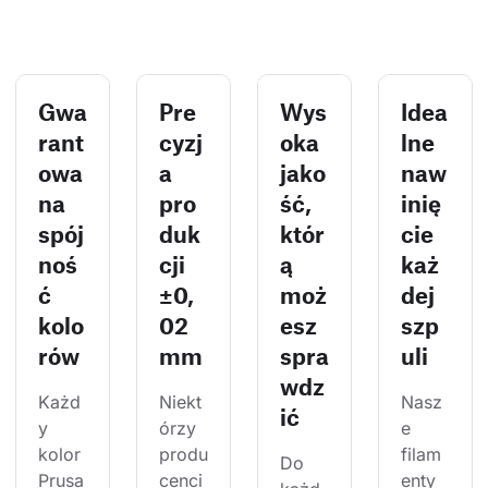
Gwa
Pre
Wys
Idea
rant
cyzj
oka
lne
owa
a
jako
naw
na
pro
ść,
inię
spój
duk
któr
cie
noś
cji
ą
każ
ć
±0,
moż
dej
kolo
02
esz
szp
rów
mm
spra
uli
wdz
Każd
Niekt
Nasz
ić
y 
órzy 
e 
kolor 
produ
filam
Do 
Prusa
cenci 
enty 