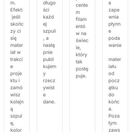
m. 
długo
a 
cente
Efekt:
ści 
zape
m 
 jeśli 
każd
wnia 
filam
skońc
ej 
płynn
entó
zy ci 
szpuli
e 
w na 
się 
, a 
poda
świec
mater
nastę
wanie
ie, 
iał w 
pnie 
który 
trakci
publi
mater
tak 
e 
kujem
iału 
postę
proje
y 
od 
puje.
ktu i 
rzecz
pocz
zamó
ywist
ątku 
wisz 
e 
do 
kolejn
dane.
końc
ą 
a. 
szpul
Poza 
ę, 
tym 
kolor
zaws