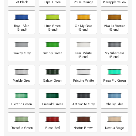
Jet Black
Opal Green
Prusa Orange
Pineapple Yellow
Royal Blue
Lime Green
Oh My Gold
Viva La Bronze
(Blend)
(Blend)
(Blend)
(Blend)
Gravity Grey
Simply Green
Pearl White
My Silverness
(Blend)
(Blend)
Marble Grey
Galaxy Green
Pristine White
Prusa Pro Green
Electric Green
Emerald Green
Anthracite Grey
Chalky Blue
Pistachio Green
Blood Red
Noctua Brown
Noctua Beige