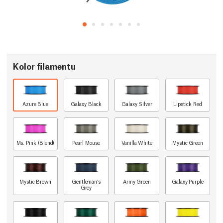
Kolor filamentu
Azure Blue
Galaxy Black
Galaxy Silver
Lipstick Red
Ms. Pink (Blend)
Pearl Mouse
Vanilla White
Mystic Green
Mystic Brown
Gentleman's
Army Green
Galaxy Purple
Grey