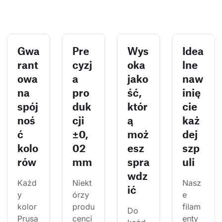
Gwa
Pre
Wys
Idea
rant
cyzj
oka
lne
owa
a
jako
naw
na
pro
ść,
inię
spój
duk
któr
cie
noś
cji
ą
każ
ć
±0,
moż
dej
kolo
02
esz
szp
rów
mm
spra
uli
wdz
Każd
Niekt
Nasz
ić
y 
órzy 
e 
kolor 
produ
filam
Do 
Prusa
cenci 
enty 