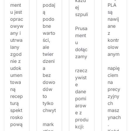
każd
ment
podaj
PLA 
ej 
u jest 
ą 
są 
szpuli
oprac
podo
nawij
owyw
bne 
ane 
Prusa
any i 
warto
z 
ment
utrwa
ści, 
kontr
u 
lany 
ale 
olow
dołąc
zgod
twier
anym
zamy
nie z 
dzeni
udok
a 
napię
rzecz
umen
bez 
ciem 
ywist
towa
dowo
na 
e 
ną 
dów 
precy
dane 
recep
to 
zyjny
pomi
turą 
tylko 
ch 
arow
spekt
chwyt
masz
e z 
rosko
ynach
produ
pową
mark
. 
kcji: 