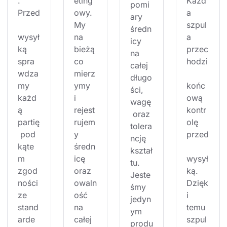
. 
eting
Każd
pomi
Przed
owy. 
a 
ary 
My 
szpul
średn
wysył
na 
a 
icy 
ką 
bieżą
przec
na 
spra
co 
hodzi
całej 
wdza
mierz
długo
my 
ymy 
końc
ści, 
każd
i 
ową 
wagę
ą 
rejest
kontr
 oraz 
partię
rujem
olę 
tolera
 pod 
y 
przed
ncję 
kąte
średn
kształ
m 
icę 
wysył
tu. 
zgod
oraz 
ką. 
Jeste
ności 
owaln
Dzięk
śmy 
ze 
ość 
i 
jedyn
stand
na 
temu 
ym 
arde
całej 
szpul
produ