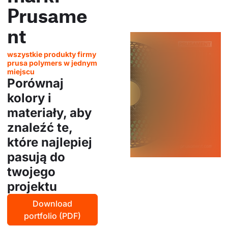
Prusame
nt
wszystkie produkty firmy
prusa polymers w jednym
miejscu
Porównaj
kolory i
materiały, aby
znaleźć te,
które najlepiej
pasują do
twojego
projektu
Download
portfolio (PDF)