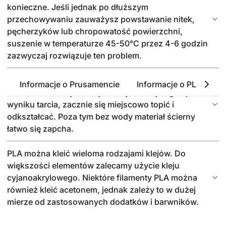
konieczne. Jeśli jednak po dłuższym
przechowywaniu zauważysz powstawanie nitek,
pęcherzyków lub chropowatość powierzchni,
suszenie w temperaturze 45-50°C przez 4-6 godzin
zazwyczaj rozwiązuje ten problem.
Obrabiając PLA, najlepiej stosować szlifowanie na
Informacje o Prusamencie
Informacje o PLA
P
mokro. Bez wody tworzywo szybko się nagrzeje w
wyniku tarcia, zacznie się miejscowo topić i
odkształcać. Poza tym bez wody materiał ścierny
łatwo się zapcha.
PLA można kleić wieloma rodzajami klejów. Do
większości elementów zalecamy użycie kleju
cyjanoakrylowego. Niektóre filamenty PLA można
również kleić acetonem, jednak zależy to w dużej
mierze od zastosowanych dodatków i barwników.