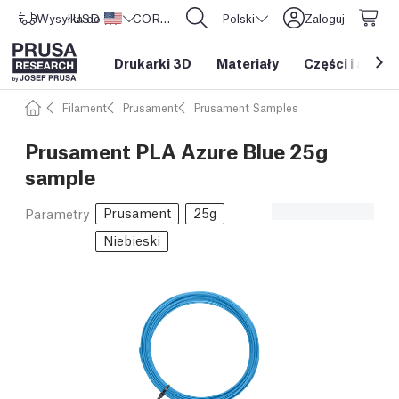
Wysyłka do
USD ($)
Stany Zjednoczone
CORE One L: Już w sprzedaży!
Polski
Zaloguj
Drukarki 3D
Materiały
Części i akces
Filament
Prusament
Prusament Samples
Prusament PLA Azure Blue 25g
sample
Prusament
25g
Parametry
Niebieski