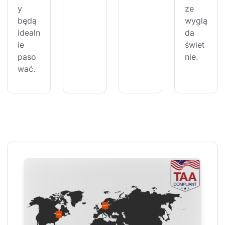
y 
ze 
będą 
wyglą
idealn
da 
ie 
świet
paso
nie.
wać.