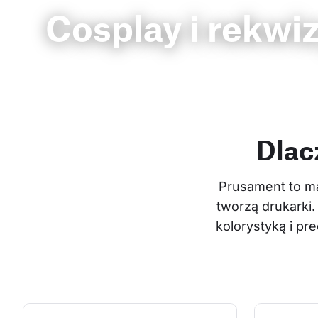
Cosplay i rekwi
Dlac
Prusament to ma
tworzą drukarki.
kolorystyką i p