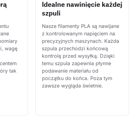
órą
Idealne nawinięcie każdej
szpuli
entu 
Nasze filamenty PLA są nawijane 
dane 
z kontrolowanym napięciem na 
pomiary 
precyzyjnych maszynach. Każda 
i, wagę 
szpula przechodzi końcową 
kontrolę przed wysyłką. Dzięki 
centem 
temu szpula zapewnia płynne 
óry tak 
podawanie materiału od 
początku do końca. Poza tym 
zawsze wygląda świetnie.