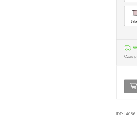
Saku
W
Czas p
IDF: 14086