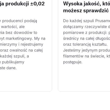
ja produkcji ±0,02
Wysoka jakość, kt
możesz sprawdzić
y producenci podają 
Do każdej szpuli Prusam
wartości, ale 
dołączamy rzeczywiste 
nia bez dowodów to 
pomiarowe z produkcji: 
wyt marketingowy. My na 
średnicy na całej długośc
mierzymy i rejestrujemy 
oraz tolerancję kształtu. 
 oraz owalność na całej 
Jesteśmy jedynym produ
każdej szpuli, a 
filamentów na świecie, kt
e publikujemy 
postępuje.
ste dane.