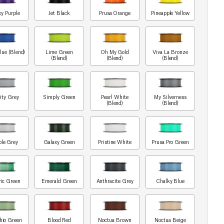
xy Purple
Jet Black
Prusa Orange
Pineapple Yellow
lue (Blend)
Lime Green
Oh My Gold
Viva La Bronze
(Blend)
(Blend)
(Blend)
ity Grey
Simply Green
Pearl White
My Silverness
(Blend)
(Blend)
le Grey
Galaxy Green
Pristine White
Prusa Pro Green
ric Green
Emerald Green
Anthracite Grey
Chalky Blue
chio Green
Blood Red
Noctua Brown
Noctua Beige