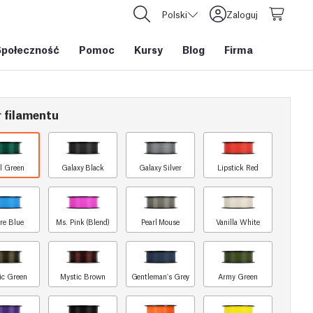
Polski
Zaloguj
Społeczność
Pomoc
Kursy
Blog
Firma
 filamentu
l Green
Galaxy Black
Galaxy Silver
Lipstick Red
re Blue
Ms. Pink (Blend)
Pearl Mouse
Vanilla White
ic Green
Mystic Brown
Gentleman's Grey
Army Green