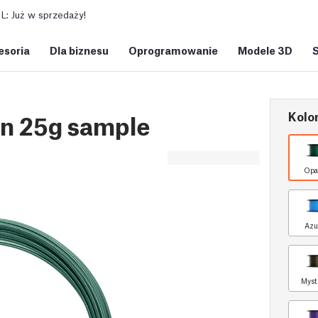
: Już w sprzedaży!
esoria
Dla biznesu
Oprogramowanie
Modele 3D
Kolor
n 25g sample
Opa
Azu
Myst