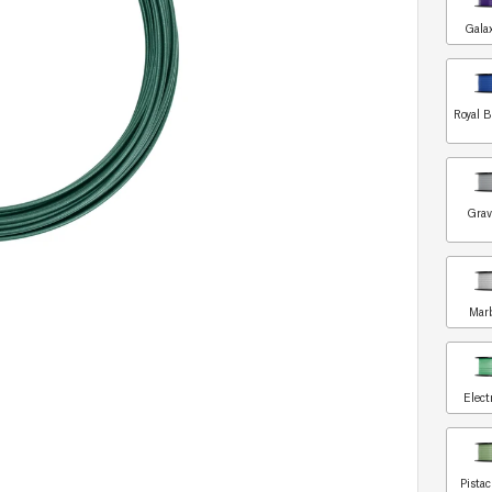
Gala
Royal B
Grav
Marb
Elect
Pista