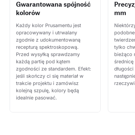
Gwarantowana spójność
Precyz
kolorów
mm
Każdy kolor Prusamentu jest 
Niektórz
opracowywany i utrwalany 
podobne 
zgodnie z udokumentowaną 
twierdze
recepturą spektroskopową. 
tylko ch
Przed wysyłką sprawdzamy 
bieżąco 
każdą partię pod kątem 
średnicę
zgodności ze standardem. Efekt: 
długości 
jeśli skończy ci się materiał w 
następni
trakcie projektu i zamówisz 
rzeczywi
kolejną szpulę, kolory będą 
idealnie pasować.