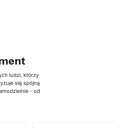
ament
h ludzi, którzy 
yzuje się spójną 
modzielnie - od 