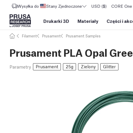
Wysyłka do
Stany Zjednoczone
USD ($)
CORE One L
Drukarki 3D
Materiały
Części i akc
Filament
Prusament
Prusament Samples
Prusament PLA Opal Gree
Prusament
25g
Zielony
Glitter
Parametry