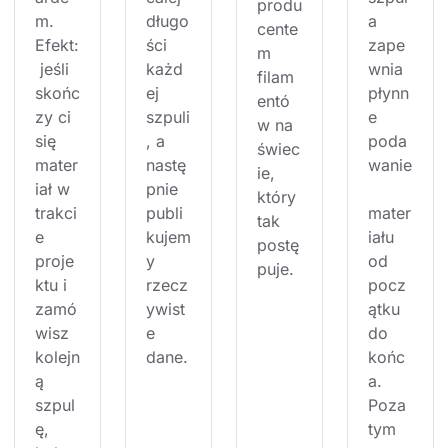
produ
m. 
długo
a 
cente
Efekt:
ści 
zape
m 
 jeśli 
każd
wnia 
filam
skońc
ej 
płynn
entó
zy ci 
szpuli
e 
w na 
się 
, a 
poda
świec
mater
nastę
wanie
ie, 
iał w 
pnie 
który 
trakci
publi
mater
tak 
e 
kujem
iału 
postę
proje
y 
od 
puje.
ktu i 
rzecz
pocz
zamó
ywist
ątku 
wisz 
e 
do 
kolejn
dane.
końc
ą 
a. 
szpul
Poza 
ę, 
tym 