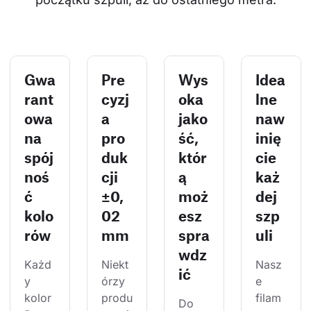
Gwa
Pre
Wys
Idea
rant
cyzj
oka
lne
owa
a
jako
naw
na
pro
ść,
inię
spój
duk
któr
cie
noś
cji
ą
każ
ć
±0,
moż
dej
kolo
02
esz
szp
rów
mm
spra
uli
wdz
Każd
Niekt
Nasz
ić
y 
órzy 
e 
kolor 
produ
filam
Do 