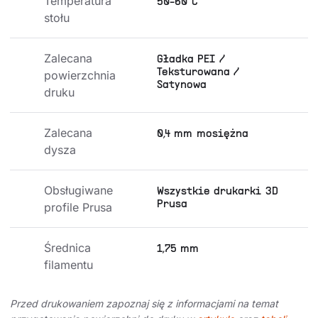
Temperatura 
50-60°C
stołu
Zalecana 
Gładka PEI /
Teksturowana /
powierzchnia 
Satynowa
druku
Zalecana 
0,4 mm mosiężna
dysza
Obsługiwane 
Wszystkie drukarki 3D
Prusa
profile Prusa
Średnica 
1,75 mm
filamentu
Przed drukowaniem zapoznaj się z informacjami na temat