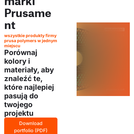
marki
Prusame
nt
wszystkie produkty firmy
prusa polymers w jednym
miejscu
Porównaj
kolory i
materiały, aby
znaleźć te,
które najlepiej
pasują do
twojego
projektu
Download
portfolio (PDF)