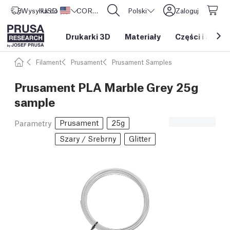
Wysyłka do
USD ($)
Stany Zjednoczone
CORE One L: Już w sprzedaży!
Polski
Zaloguj
Drukarki 3D
Materiały
Części i akces
Filament
Prusament
Prusament Samples
Prusament PLA Marble Grey 25g
sample
Prusament
25g
Parametry
Szary / Srebrny
Glitter