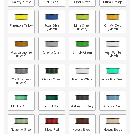
Galaxy Purple
Jet Black
Opal Green
Prusa Orange
Pineapple Yellow
Royal Blue
Lime Green
Oh My Gold
(Blend)
(Blend)
(Blend)
Viva La Bronze
Gravity Grey
Simply Green
Pearl White
(Blend)
(Blend)
My Silverness
Galaxy Green
Pristine White
Prusa Pro Green
(Blend)
Electric Green
Emerald Green
Anthracite Grey
Chalky Blue
Pistachio Green
Blood Red
Noctua Brown
Noctua Beige