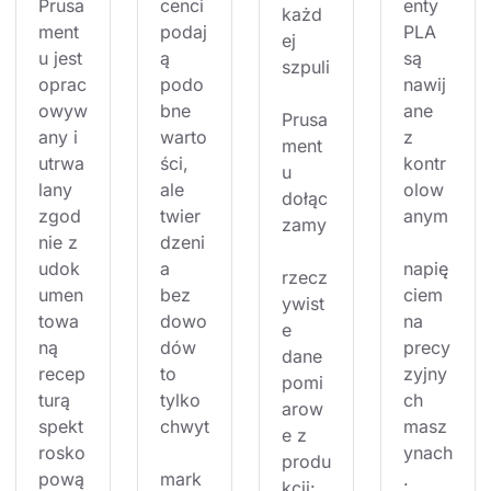
Prusa
cenci 
enty 
każd
ment
podaj
PLA 
ej 
u jest 
ą 
są 
szpuli
oprac
podo
nawij
owyw
bne 
ane 
Prusa
any i 
warto
z 
ment
utrwa
ści, 
kontr
u 
lany 
ale 
olow
dołąc
zgod
twier
anym
zamy
nie z 
dzeni
udok
a 
napię
rzecz
umen
bez 
ciem 
ywist
towa
dowo
na 
e 
ną 
dów 
precy
dane 
recep
to 
zyjny
pomi
turą 
tylko 
ch 
arow
spekt
chwyt
masz
e z 
rosko
ynach
produ
pową
mark
. 
kcji: 