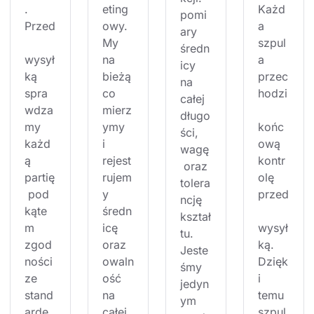
. 
eting
Każd
pomi
Przed
owy. 
a 
ary 
My 
szpul
średn
wysył
na 
a 
icy 
ką 
bieżą
przec
na 
spra
co 
hodzi
całej 
wdza
mierz
długo
my 
ymy 
końc
ści, 
każd
i 
ową 
wagę
ą 
rejest
kontr
 oraz 
partię
rujem
olę 
tolera
 pod 
y 
przed
ncję 
kąte
średn
kształ
m 
icę 
wysył
tu. 
zgod
oraz 
ką. 
Jeste
ności 
owaln
Dzięk
śmy 
ze 
ość 
i 
jedyn
stand
na 
temu 
ym 
arde
całej 
szpul