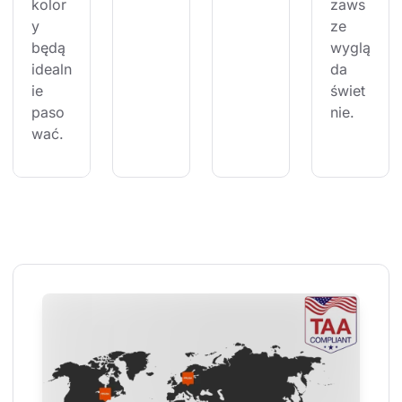
kolor
zaws
y 
ze 
będą 
wyglą
idealn
da 
ie 
świet
paso
nie.
wać.