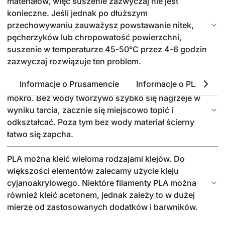
materiałów, więc suszenie zazwyczaj nie jest
konieczne. Jeśli jednak po dłuższym
przechowywaniu zauważysz powstawanie nitek,
pęcherzyków lub chropowatość powierzchni,
suszenie w temperaturze 45-50°C przez 4-6 godzin
zazwyczaj rozwiązuje ten problem.
Informacje o Prusamencie
Informacje o PLA
P
Obrabiając PLA, najlepiej stosować szlifowanie na
mokro. Bez wody tworzywo szybko się nagrzeje w
wyniku tarcia, zacznie się miejscowo topić i
odkształcać. Poza tym bez wody materiał ścierny
łatwo się zapcha.
PLA można kleić wieloma rodzajami klejów. Do
większości elementów zalecamy użycie kleju
cyjanoakrylowego. Niektóre filamenty PLA można
również kleić acetonem, jednak zależy to w dużej
mierze od zastosowanych dodatków i barwników.