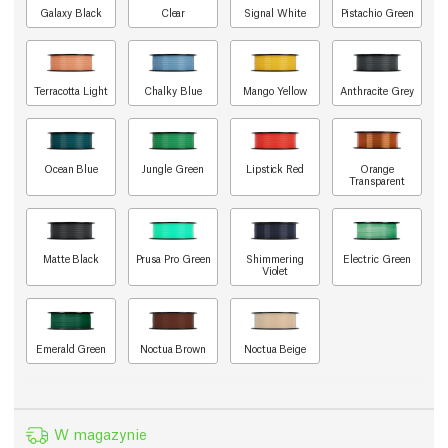
Galaxy Black
Clear
Signal White
Pistachio Green
Terracotta Light
Chalky Blue
Mango Yellow
Anthracite Grey
Ocean Blue
Jungle Green
Lipstick Red
Orange
Transparent
Matte Black
Prusa Pro Green
Shimmering
Electric Green
Violet
Emerald Green
Noctua Brown
Noctua Beige
W magazynie