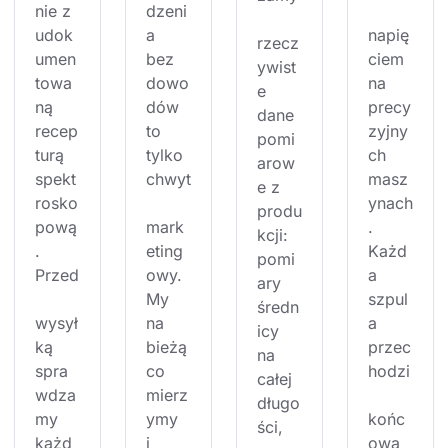
nie z 
dzeni
udok
a 
napię
rzecz
umen
bez 
ciem 
ywist
towa
dowo
na 
e 
ną 
dów 
precy
dane 
recep
to 
zyjny
pomi
turą 
tylko 
ch 
arow
spekt
chwyt
masz
e z 
rosko
ynach
produ
pową
mark
. 
kcji: 
. 
eting
Każd
pomi
Przed
owy. 
a 
ary 
My 
szpul
średn
wysył
na 
a 
icy 
ką 
bieżą
przec
na 
spra
co 
hodzi
całej 
wdza
mierz
długo
my 
ymy 
końc
ści, 
każd
i 
ową 