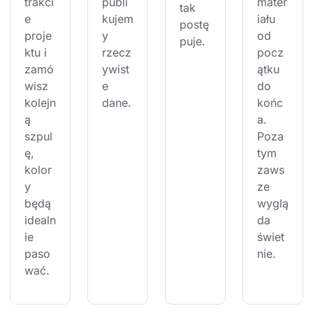
trakci
publi
mater
tak 
e 
kujem
iału 
postę
proje
y 
od 
puje.
ktu i 
rzecz
pocz
zamó
ywist
ątku 
wisz 
e 
do 
kolejn
dane.
końc
ą 
a. 
szpul
Poza 
ę, 
tym 
kolor
zaws
y 
ze 
będą 
wyglą
idealn
da 
ie 
świet
paso
nie.
wać.