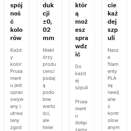
spój
duk
któr
cie
noś
cji
ą
każ
ć
±0,
moż
dej
kolo
02
esz
szp
rów
mm
spra
uli
wdz
Każd
Niekt
Nasz
ić
y 
órzy 
e 
kolor 
produ
filam
Do 
Prusa
cenci 
enty 
każd
ment
podaj
PLA 
ej 
u jest 
ą 
są 
szpuli
oprac
podo
nawij
owyw
bne 
ane 
Prusa
any i 
warto
z 
ment
utrwa
ści, 
kontr
u 
lany 
ale 
olow
dołąc
zgod
twier
anym
zamy