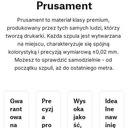
Prusament
Prusament to materiał klasy premium, 
produkowany przez tych samych ludzi, którzy 
tworzą drukarki. Każda szpula jest wytwarzana 
na miejscu, charakteryzuje się spójną 
kolorystyką i precyzją wymiarową ±0,02 mm. 
Możesz to sprawdzić samodzielnie - od 
początku szpuli, aż do ostatniego metra.
Gwa
Pre
Wys
Idea
rant
cyzj
oka
lne
owa
a
jako
naw
na
pro
ść,
inię