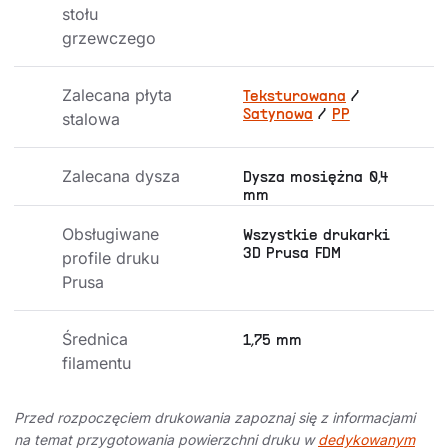
stołu 
grzewczego
Zalecana płyta 
Teksturowana
/
Satynowa
/
PP
stalowa
Zalecana dysza
Dysza mosiężna 0,4
mm
Obsługiwane 
Wszystkie drukarki
3D Prusa FDM
profile druku 
Prusa
Średnica 
1,75 mm
filamentu
Przed rozpoczęciem drukowania zapoznaj się z informacjami
na temat przygotowania powierzchni druku w
dedykowanym