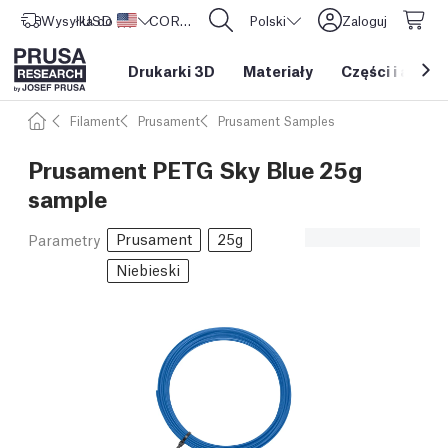
Wysyłka do
USD ($)
Stany Zjednoczone
CORE One L: Już w sprzedaży!
Polski
Zaloguj
Drukarki 3D
Materiały
Części i akces
Filament
Prusament
Prusament Samples
Prusament PETG Sky Blue 25g
sample
Prusament
25g
Parametry
Niebieski