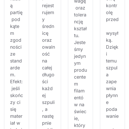
wagę
ą 
rejest
kontr
 oraz 
partię
rujem
olę 
tolera
 pod 
y 
przed
ncję 
kąte
średn
kształ
m 
icę 
wysył
tu. 
zgod
oraz 
ką. 
Jeste
ności 
owaln
Dzięk
śmy 
ze 
ość 
i 
jedyn
stand
na 
temu 
ym 
arde
całej 
szpul
produ
m. 
długo
a 
cente
Efekt:
ści 
zape
m 
 jeśli 
każd
wnia 
filam
skońc
ej 
płynn
entó
zy ci 
szpuli
e 
w na 
się 
, a 
poda
świec
mater
nastę
wanie
ie, 
iał w 
pnie 
który 