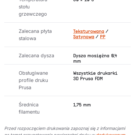
80 ± 10°C
stołu 
grzewczego
Zalecana płyta 
Teksturowana
/
Satynowa
/
PP
stalowa
Zalecana dysza
Dysza mosiężna 0,4
mm
Obsługiwane 
Wszystkie drukarki
3D Prusa FDM
profile druku 
Prusa
Średnica 
1,75 mm
filamentu
Przed rozpoczęciem drukowania zapoznaj się z informacjami
na temat przygotowania powierzchni druku w
dedykowanym