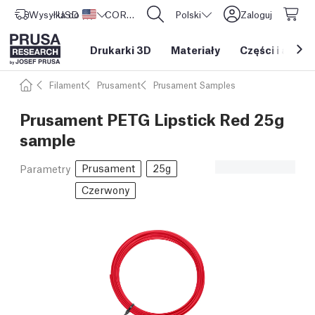
Wysyłka do
USD ($)
Stany Zjednoczone
CORE One L: Już w sprzedaży!
Polski
Zaloguj
Drukarki 3D
Materiały
Części i akces
Filament
Prusament
Prusament Samples
Prusament PETG Lipstick Red 25g
sample
Prusament
25g
Parametry
Czerwony