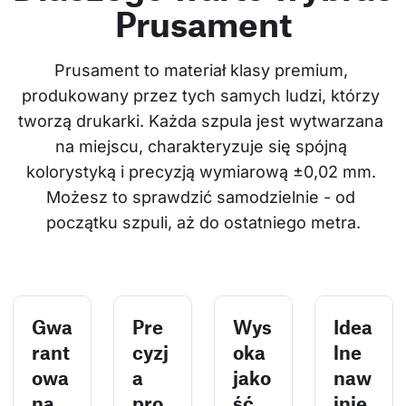
Prusament
Prusament to materiał klasy premium, 
produkowany przez tych samych ludzi, którzy 
tworzą drukarki. Każda szpula jest wytwarzana 
na miejscu, charakteryzuje się spójną 
kolorystyką i precyzją wymiarową ±0,02 mm. 
Możesz to sprawdzić samodzielnie - od 
początku szpuli, aż do ostatniego metra.
Gwa
Pre
Wys
Idea
rant
cyzj
oka
lne
owa
a
jako
naw
na
pro
ść,
inię