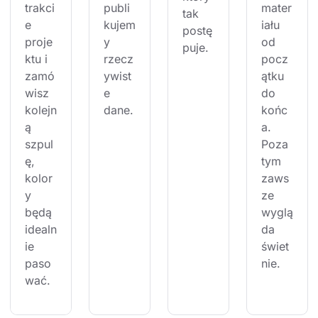
trakci
publi
mater
tak 
e 
kujem
iału 
postę
proje
y 
od 
puje.
ktu i 
rzecz
pocz
zamó
ywist
ątku 
wisz 
e 
do 
kolejn
dane.
końc
ą 
a. 
szpul
Poza 
ę, 
tym 
kolor
zaws
y 
ze 
będą 
wyglą
idealn
da 
ie 
świet
paso
nie.
wać.