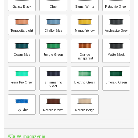
Galaxy Black
Clear
Signal White
Pistachio Green
Terracotta Light
Chalky Blue
Mango Yellow
Anthracite Grey
Ocean Blue
Jungle Green
Orange
Matte Black
Transparent
Prusa Pro Green
Shimmering
Electric Green
Emerald Green
Violet
Sky Blue
Noctua Brown
Noctua Beige
W magazynie