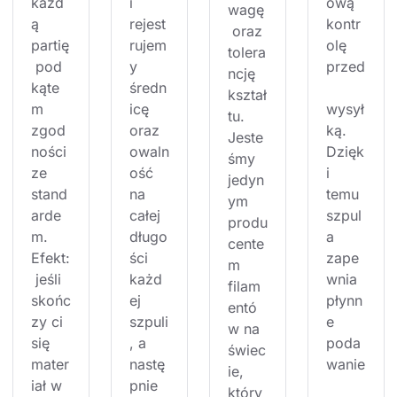
każd
i 
ową 
wagę
ą 
rejest
kontr
 oraz 
partię
rujem
olę 
tolera
 pod 
y 
przed
ncję 
kąte
średn
kształ
m 
icę 
wysył
tu. 
zgod
oraz 
ką. 
Jeste
ności 
owaln
Dzięk
śmy 
ze 
ość 
i 
jedyn
stand
na 
temu 
ym 
arde
całej 
szpul
produ
m. 
długo
a 
cente
Efekt:
ści 
zape
m 
 jeśli 
każd
wnia 
filam
skońc
ej 
płynn
entó
zy ci 
szpuli
e 
w na 
się 
, a 
poda
świec
mater
nastę
wanie
ie, 
iał w 
pnie 
który 