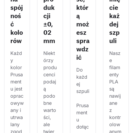
spój
duk
któr
cie
noś
cji
ą
każ
ć
±0,
moż
dej
kolo
02
esz
szp
rów
mm
spra
uli
wdz
Każd
Niekt
Nasz
ić
y 
órzy 
e 
kolor 
produ
filam
Do 
Prusa
cenci 
enty 
każd
ment
podaj
PLA 
ej 
u jest 
ą 
są 
szpuli
oprac
podo
nawij
owyw
bne 
ane 
Prusa
any i 
warto
z 
ment
utrwa
ści, 
kontr
u 
lany 
ale 
olow
dołąc
zgod
twier
anym