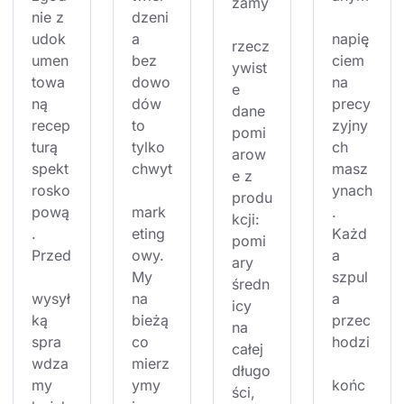
zamy
nie z 
dzeni
udok
a 
napię
rzecz
umen
bez 
ciem 
ywist
towa
dowo
na 
e 
ną 
dów 
precy
dane 
recep
to 
zyjny
pomi
turą 
tylko 
ch 
arow
spekt
chwyt
masz
e z 
rosko
ynach
produ
pową
mark
. 
kcji: 
. 
eting
Każd
pomi
Przed
owy. 
a 
ary 
My 
szpul
średn
wysył
na 
a 
icy 
ką 
bieżą
przec
na 
spra
co 
hodzi
całej 
wdza
mierz
długo
my 
ymy 
końc
ści, 