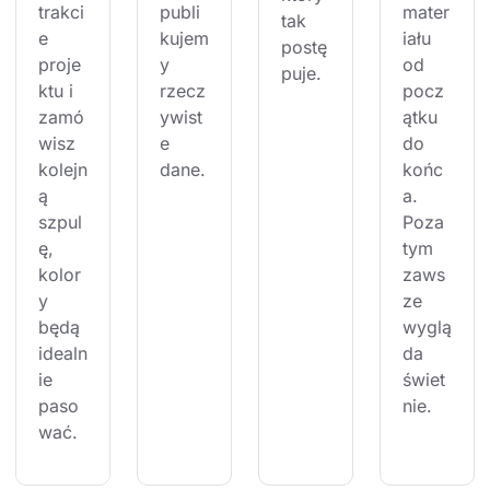
trakci
publi
mater
tak 
e 
kujem
iału 
postę
proje
y 
od 
puje.
ktu i 
rzecz
pocz
zamó
ywist
ątku 
wisz 
e 
do 
kolejn
dane.
końc
ą 
a. 
szpul
Poza 
ę, 
tym 
kolor
zaws
y 
ze 
będą 
wyglą
idealn
da 
ie 
świet
paso
nie.
wać.