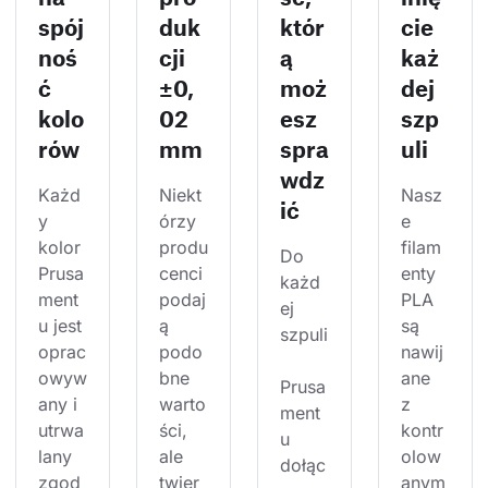
spój
duk
któr
cie
noś
cji
ą
każ
ć
±0,
moż
dej
kolo
02
esz
szp
rów
mm
spra
uli
wdz
Każd
Niekt
Nasz
ić
y 
órzy 
e 
kolor 
produ
filam
Do 
Prusa
cenci 
enty 
każd
ment
podaj
PLA 
ej 
u jest 
ą 
są 
szpuli
oprac
podo
nawij
owyw
bne 
ane 
Prusa
any i 
warto
z 
ment
utrwa
ści, 
kontr
u 
lany 
ale 
olow
dołąc
zgod
twier
anym