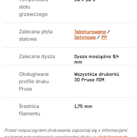
80 ± 10°C
stołu 
grzewczego
Zalecana płyta 
Teksturowana
/
Satynowa
/
PP
stalowa
Zalecana dysza
Dysza mosiężna 0,4
mm
Obsługiwane 
Wszystkie drukarki
3D Prusa FDM
profile druku 
Prusa
Średnica 
1,75 mm
filamentu
Przed rozpoczęciem drukowania zapoznaj się z informacjami
na temat przygotowania powierzchni druku w
dedykowanym