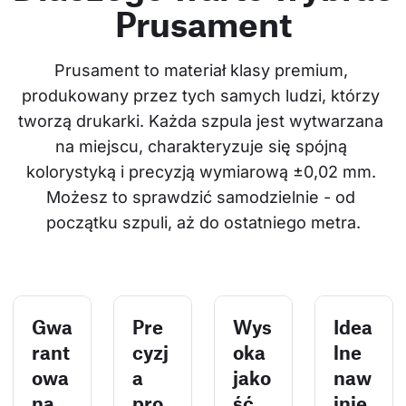
Prusament
Prusament to materiał klasy premium, 
produkowany przez tych samych ludzi, którzy 
tworzą drukarki. Każda szpula jest wytwarzana 
na miejscu, charakteryzuje się spójną 
kolorystyką i precyzją wymiarową ±0,02 mm. 
Możesz to sprawdzić samodzielnie - od 
początku szpuli, aż do ostatniego metra.
Gwa
Pre
Wys
Idea
rant
cyzj
oka
lne
owa
a
jako
naw
na
pro
ść,
inię