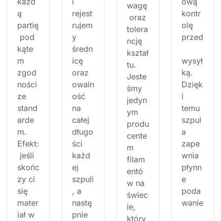
każd
i 
ową 
wagę
ą 
rejest
kontr
 oraz 
partię
rujem
olę 
tolera
 pod 
y 
przed
ncję 
kąte
średn
kształ
m 
icę 
wysył
tu. 
zgod
oraz 
ką. 
Jeste
ności 
owaln
Dzięk
śmy 
ze 
ość 
i 
jedyn
stand
na 
temu 
ym 
arde
całej 
szpul
produ
m. 
długo
a 
cente
Efekt:
ści 
zape
m 
 jeśli 
każd
wnia 
filam
skońc
ej 
płynn
entó
zy ci 
szpuli
e 
w na 
się 
, a 
poda
świec
mater
nastę
wanie
ie, 
iał w 
pnie 
który 