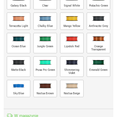
Galaxy Black
Clear
Signal White
Pistachio Green
Terracotta Light
Chalky Blue
Mango Yellow
Anthracite Grey
Ocean Blue
Jungle Green
Lipstick Red
Orange
Transparent
Matte Black
Prusa Pro Green
Shimmering
Emerald Green
Violet
Sky Blue
Noctua Brown
Noctua Beige
W magazynie