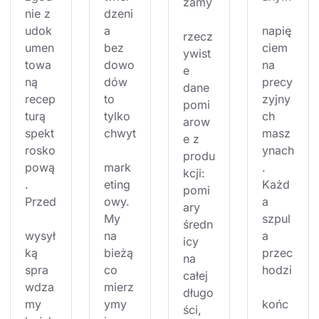
zamy
nie z 
dzeni
udok
a 
napię
rzecz
umen
bez 
ciem 
ywist
towa
dowo
na 
e 
ną 
dów 
precy
dane 
recep
to 
zyjny
pomi
turą 
tylko 
ch 
arow
spekt
chwyt
masz
e z 
rosko
ynach
produ
pową
mark
. 
kcji: 
. 
eting
Każd
pomi
Przed
owy. 
a 
ary 
My 
szpul
średn
wysył
na 
a 
icy 
ką 
bieżą
przec
na 
spra
co 
hodzi
całej 
wdza
mierz
długo
my 
ymy 
końc
ści, 