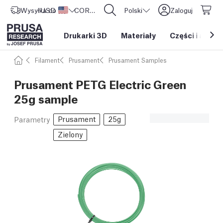
Wysyłka do
USD ($)
Stany Zjednoczone
CORE One L: Już w sprzedaży!
Polski
Zaloguj
Drukarki 3D
Materiały
Części i akces
Filament
Prusament
Prusament Samples
Prusament PETG Electric Green
25g sample
Prusament
25g
Parametry
Zielony