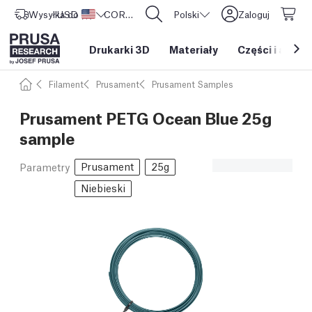
Wysyłka do
USD ($)
Stany Zjednoczone
CORE One L: Już w sprzedaży!
Polski
Zaloguj
Drukarki 3D
Materiały
Części i akces
Filament
Prusament
Prusament Samples
Prusament PETG Ocean Blue 25g
sample
Prusament
25g
Parametry
Niebieski