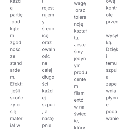
każd
i 
ową 
wagę
ą 
rejest
kontr
 oraz 
partię
rujem
olę 
tolera
 pod 
y 
przed
ncję 
kąte
średn
kształ
m 
icę 
wysył
tu. 
zgod
oraz 
ką. 
Jeste
ności 
owaln
Dzięk
śmy 
ze 
ość 
i 
jedyn
stand
na 
temu 
ym 
arde
całej 
szpul
produ
m. 
długo
a 
cente
Efekt:
ści 
zape
m 
 jeśli 
każd
wnia 
filam
skońc
ej 
płynn
entó
zy ci 
szpuli
e 
w na 
się 
, a 
poda
świec
mater
nastę
wanie
ie, 
iał w 
pnie 
który 