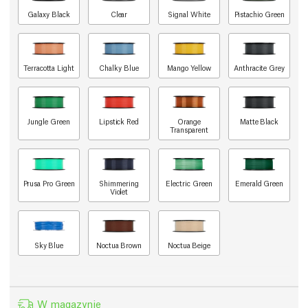
Galaxy Black
Clear
Signal White
Pistachio Green
Terracotta Light
Chalky Blue
Mango Yellow
Anthracite Grey
Jungle Green
Lipstick Red
Orange
Matte Black
Transparent
Prusa Pro Green
Shimmering
Electric Green
Emerald Green
Violet
Sky Blue
Noctua Brown
Noctua Beige
W magazynie