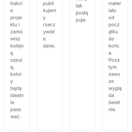
trakci
publi
mater
tak 
e 
kujem
iału 
postę
proje
y 
od 
puje.
ktu i 
rzecz
pocz
zamó
ywist
ątku 
wisz 
e 
do 
kolejn
dane.
końc
ą 
a. 
szpul
Poza 
ę, 
tym 
kolor
zaws
y 
ze 
będą 
wyglą
idealn
da 
ie 
świet
paso
nie.
wać.