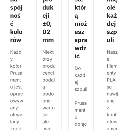
spój
duk
któr
cie
noś
cji
ą
każ
ć
±0,
moż
dej
kolo
02
esz
szp
rów
mm
spra
uli
wdz
Każd
Niekt
Nasz
ić
y 
órzy 
e 
kolor 
produ
filam
Do 
Prusa
cenci 
enty 
każd
ment
podaj
PLA 
ej 
u jest 
ą 
są 
szpuli
oprac
podo
nawij
owyw
bne 
ane 
Prusa
any i 
warto
z 
ment
utrwa
ści, 
kontr
u 
lany 
ale 
olow
dołąc
zgod
twier
anym