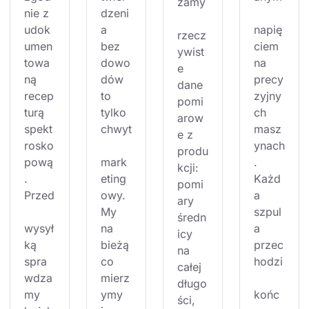
zamy
nie z 
dzeni
udok
a 
napię
rzecz
umen
bez 
ciem 
ywist
towa
dowo
na 
e 
ną 
dów 
precy
dane 
recep
to 
zyjny
pomi
turą 
tylko 
ch 
arow
spekt
chwyt
masz
e z 
rosko
ynach
produ
pową
mark
. 
kcji: 
. 
eting
Każd
pomi
Przed
owy. 
a 
ary 
My 
szpul
średn
wysył
na 
a 
icy 
ką 
bieżą
przec
na 
spra
co 
hodzi
całej 
wdza
mierz
długo
my 
ymy 
końc
ści, 