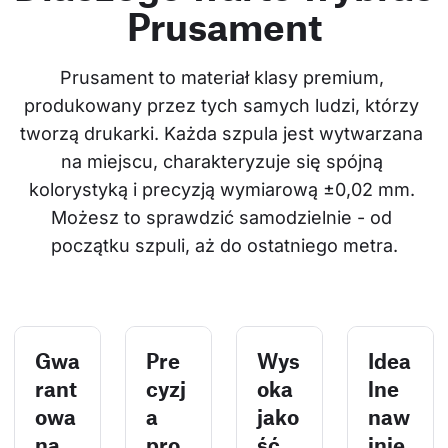
Prusament
Prusament to materiał klasy premium, 
produkowany przez tych samych ludzi, którzy 
tworzą drukarki. Każda szpula jest wytwarzana 
na miejscu, charakteryzuje się spójną 
kolorystyką i precyzją wymiarową ±0,02 mm. 
Możesz to sprawdzić samodzielnie - od 
początku szpuli, aż do ostatniego metra.
Gwa
Pre
Wys
Idea
rant
cyzj
oka
lne
owa
a
jako
naw
na
pro
ść,
inię