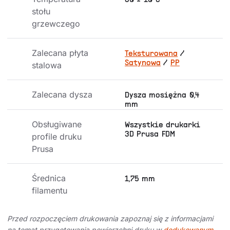
80 ± 10°C
stołu 
grzewczego
Zalecana płyta 
Teksturowana
/
Satynowa
/
PP
stalowa
Zalecana dysza
Dysza mosiężna 0,4
mm
Obsługiwane 
Wszystkie drukarki
3D Prusa FDM
profile druku 
Prusa
Średnica 
1,75 mm
filamentu
Przed rozpoczęciem drukowania zapoznaj się z informacjami
na temat przygotowania powierzchni druku w
dedykowanym