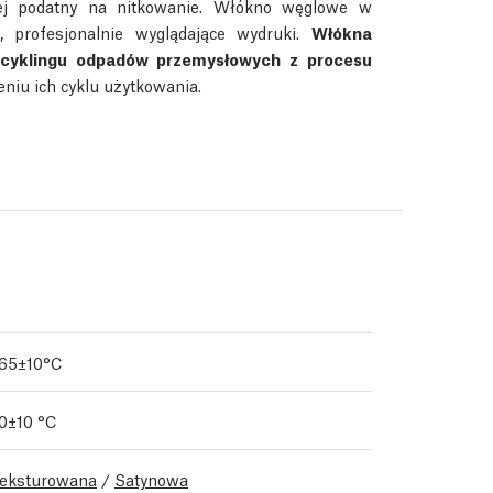
iej podatny na nitkowanie. Włókno węglowe w
 profesjonalnie wyglądające wydruki.
Włókna
ecyklingu odpadów przemysłowych z procesu
iu ich cyklu użytkowania.
65±10°C
0±10 °C
eksturowana
/
Satynowa