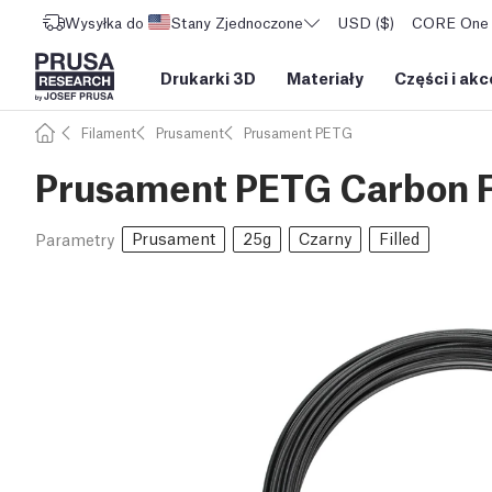
Wysyłka do
Stany Zjednoczone
USD ($)
CORE One L
Drukarki 3D
Materiały
Części i akc
Filament
Prusament
Prusament PETG
Prusament PETG Carbon F
Prusament
25g
Czarny
Filled
Parametry