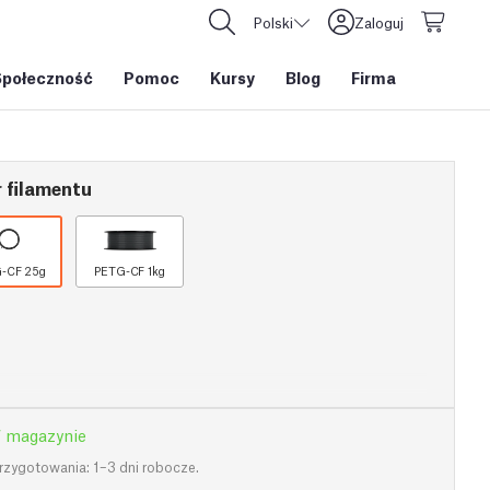
Polski
Zaloguj
Społeczność
Pomoc
Kursy
Blog
Firma
 filamentu
-CF 25g
PETG-CF 1kg
 magazynie
rzygotowania: 1–3 dni robocze.