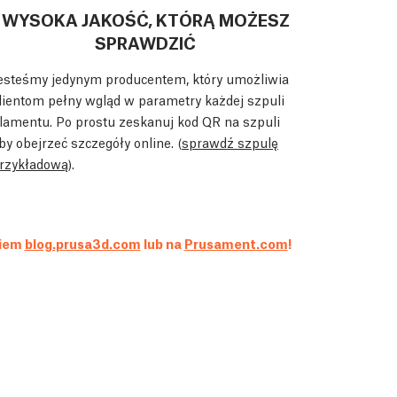
WYSOKA JAKOŚĆ, KTÓRĄ MOŻESZ
SPRAWDZIĆ
esteśmy jedynym producentem, który umożliwia
lientom pełny wgląd w parametry każdej szpuli
ilamentu. Po prostu zeskanuj kod QR na szpuli
by obejrzeć szczegóły online. (
sprawdź szpulę
rzykładową
).
kiem
blog.prusa3d.com
lub na
Prusament.com
!