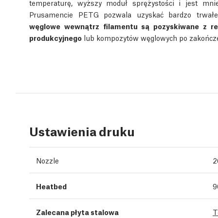
temperaturę, wyższy moduł sprężystości i jest mn
Prusamencie PETG pozwala uzyskać bardzo trwałe,
węglowe wewnątrz filamentu są pozyskiwane z r
produkcyjnego
lub kompozytów węglowych po zakończen
Ustawienia druku
Nozzle
2
Heatbed
9
Zalecana płyta stalowa
T