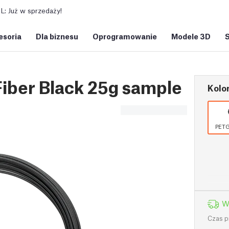
: Już w sprzedaży!
esoria
Dla biznesu
Oprogramowanie
Modele 3D
iber Black 25g sample
Kolor
PETG
W
Czas p