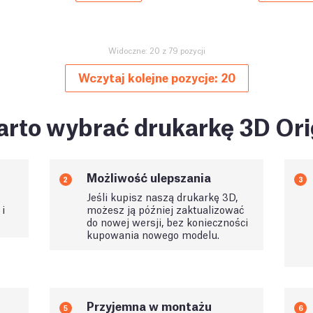
Widoczne: 20 z 79 pozycji
Wczytaj kolejne pozycje: 20
rto wybrać drukarkę 3D Ori
Możliwość ulepszania
2
3
Jeśli kupisz naszą drukarkę 3D,
i
możesz ją później zaktualizować
do nowej wersji, bez konieczności
kupowania nowego modelu.
Przyjemna w montażu
5
6