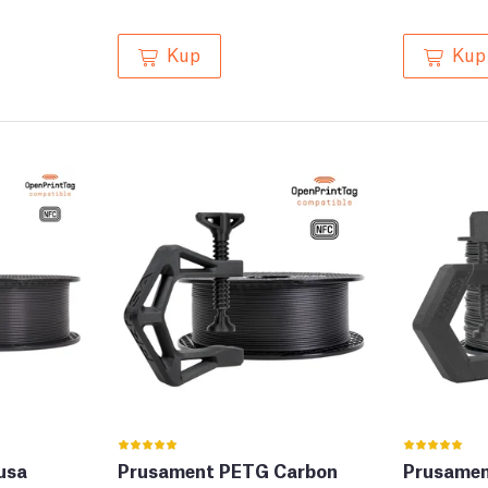
Kup
Kup
usa
Prusament PETG Carbon
Prusamen