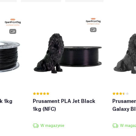
k 1kg
Prusament PLA Jet Black
Prusamen
1kg (NFC)
Galaxy Bl
W magazynie
W magaz