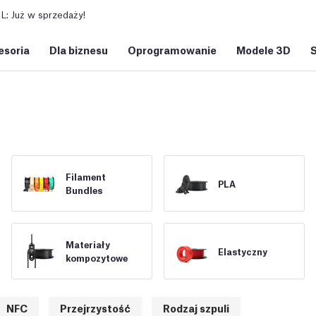
: Już w sprzedaży!
esoria
Dla biznesu
Oprogramowanie
Modele 3D
Filament
PLA
Bundles
Materiały
Elastyczny
kompozytowe
NFC
Przejrzystość
Rodzaj szpuli