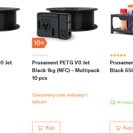
0 Jet
Prusament PETG V0 Jet
Prusamen
Black 1kg (NFC) – Multipack
Black 65
10 pcs
Szacowany czas realizacji 1
tydzień
W magaz
Kup
Kup