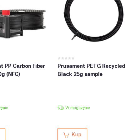
t PP Carbon Fiber
Prusament PETG Recycled
0g (NFC)
Black 25g sample
ynie
W magazynie
Kup