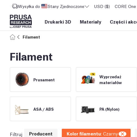
Wysyłka do
Stany Zjednoczone
USD ($)
CORE One L
Drukarki 3D
Materiały
Części i akc
Filament
Filament
Wyprzedaż
Prusament
materiałów
ASA /
ABS
PA (Nylon)
Producent
Kolor filamentu
:
Czarny
Filtruj