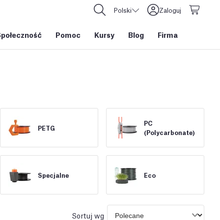
Polski
Zaloguj
Społeczność
Pomoc
Kursy
Blog
Firma
PC
PETG
(Polycarbonate)
Specjalne
Eco
Sortuj wg