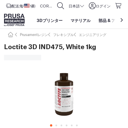
配送先
USD ($)
アメリカ合衆国
CORE One L: Now In Stock!
日本語
ログイン
3Dプリンター
マテリアル
部品
&
アクセサ
Prusamentレジン
フレキシブル
エンジニアリング
Loctite 3D IND475, White 1kg