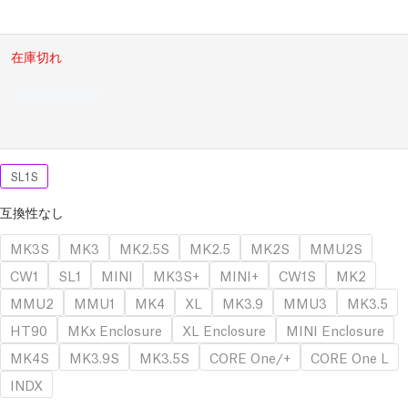
在庫切れ
SL1S
互換性なし
MK3S
MK3
MK2.5S
MK2.5
MK2S
MMU2S
CW1
SL1
MINI
MK3S+
MINI+
CW1S
MK2
MMU2
MMU1
MK4
XL
MK3.9
MMU3
MK3.5
HT90
MKx Enclosure
XL Enclosure
MINI Enclosure
MK4S
MK3.9S
MK3.5S
CORE One/+
CORE One L
INDX