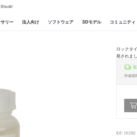
Stock!
セサリー
法人向け
ソフトウェア
3Dモデル
コミュニティ
ロックタ
発されま
在
準備期
IDF: 10390