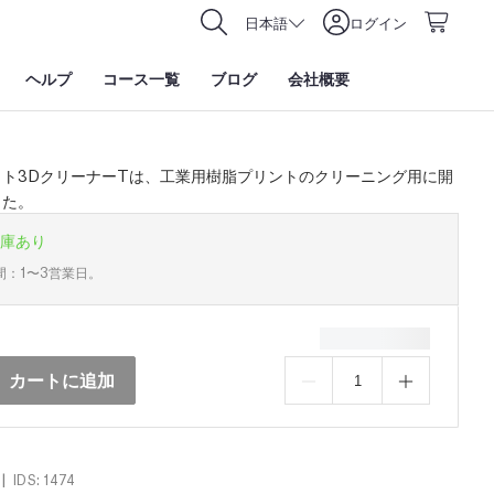
日本語
ログイン
ヘルプ
コース一覧
ブログ
会社概要
イト3DクリーナーTは、工業用樹脂プリントのクリーニング用に開
した。
庫あり
間：1〜3営業日。
カートに追加
|
IDS: 1474