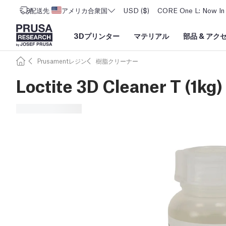
配送先
アメリカ合衆国
USD ($)
CORE One L: Now In 
3Dプリンター
マテリアル
部品
&
アク
Prusamentレジン
樹脂クリーナー
Loctite 3D Cleaner T (1kg)