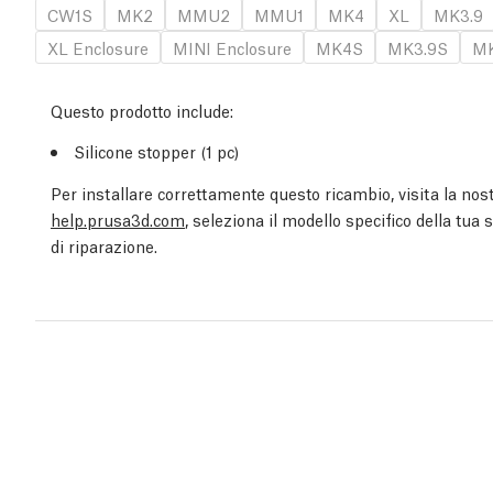
CW1S
MK2
MMU2
MMU1
MK4
XL
MK3.9
XL Enclosure
MINI Enclosure
MK4S
MK3.9S
MK
Questo prodotto include:
Silicone stopper (1 pc)
Per installare correttamente questo ricambio, visita la nost
help.prusa3d.com
, seleziona il modello specifico della tua
di riparazione.