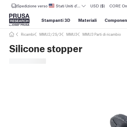
Spedizione verso
Stati Uniti d'America
USD ($)
CORE One 
Stampanti 3D
Materiali
Component
Ricambi
MMU2/2S/3
MMU3
MMU3 Parti di ricambio
Silicone stopper