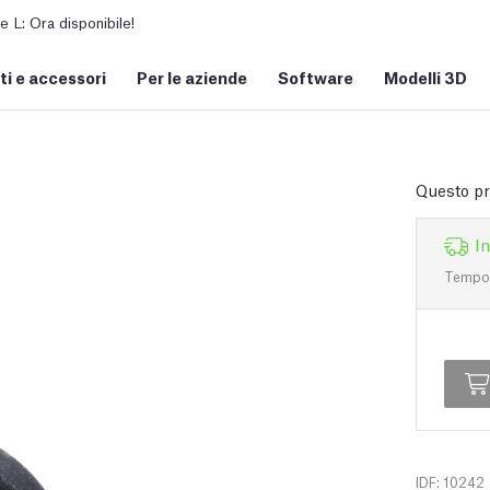
L: Ora disponibile!
i e accessori
Per le aziende
Software
Modelli 3D
Questo pro
I
Tempo d
IDF: 10242