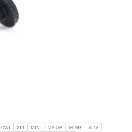
CW1
SL1
MINI
MK3S+
MINI+
SL1S