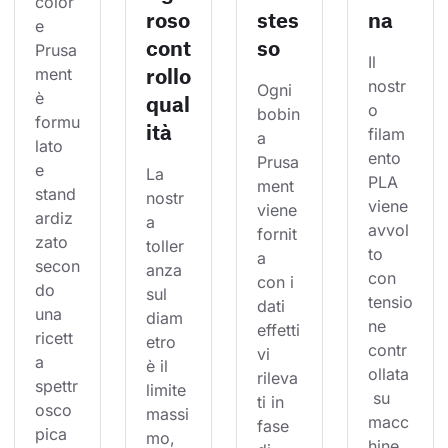
color
roso
stes
na
e 
cont
so
Prusa
Il 
rollo
ment 
nostr
Ogni 
è 
qual
o 
bobin
formu
ità
filam
a 
lato 
ento 
Prusa
e 
La 
PLA 
ment 
stand
nostr
viene 
viene 
ardiz
a 
avvol
fornit
zato 
toller
to 
a 
secon
anza 
con 
con i 
do 
sul 
tensio
dati 
una 
diam
ne 
effetti
ricett
etro 
contr
vi 
a 
è il 
ollata
rileva
spettr
limite 
 su 
ti in 
osco
massi
macc
fase 
pica 
mo, 
hine 