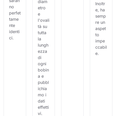
saran
diam
Inoltr
no 
etro 
e, ha 
perfet
e 
semp
tame
l'ovali
re un 
nte 
tà su 
aspet
identi
tutta 
to 
ci.
la 
impe
lungh
ccabil
ezza 
e.
di 
ogni 
bobin
a e 
pubbl
ichia
mo i 
dati 
effetti
vi.