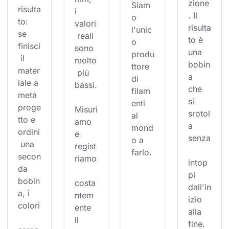
zione
Siam
risulta
i 
. Il 
o 
to: 
valori
risulta
l'unic
se 
 reali 
to è 
o 
finisci
sono 
una 
produ
 il 
molto
bobin
ttore 
mater
 più 
a 
di 
iale a 
bassi.
che 
filam
metà 
si 
enti 
proge
Misuri
srotol
al 
tto e 
amo 
a 
mond
ordini
e 
senza
o a 
 una 
regist
farlo.
secon
riamo
intop
da 
pi 
bobin
costa
dall'in
a, i 
ntem
izio 
colori
ente 
alla 
il 
fine. 