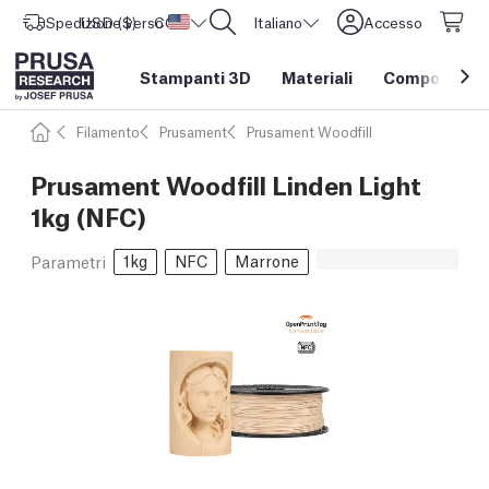
Spedizione verso
USD ($)
CORE One L: Ora disponibile!
Stati Uniti d'America
Italiano
Accesso
Stampanti 3D
Materiali
Componenti e
Filamento
Prusament
Prusament Woodfill
Prusament Woodfill Linden Light
1kg (NFC)
1kg
NFC
Marrone
Parametri