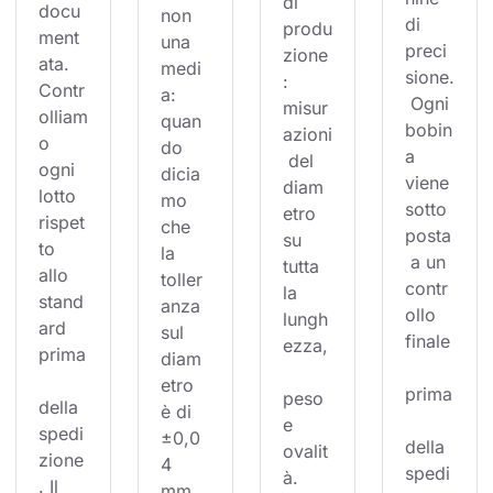
di 
docu
non 
di 
produ
ment
una 
preci
zione
ata. 
medi
sione.
: 
Contr
a: 
 Ogni 
misur
olliam
quan
bobin
azioni
o 
do 
a 
 del 
ogni 
dicia
viene 
diam
lotto 
mo 
sotto
etro 
rispet
che 
posta
su 
to 
la 
 a un 
tutta 
allo 
toller
contr
la 
stand
anza 
ollo 
lungh
ard 
sul 
finale
ezza,
prima
diam
etro 
prima
peso 
della 
è di 
e 
spedi
±0,0
della 
ovalit
zione
4 
spedi
à. 
. Il 
mm, 