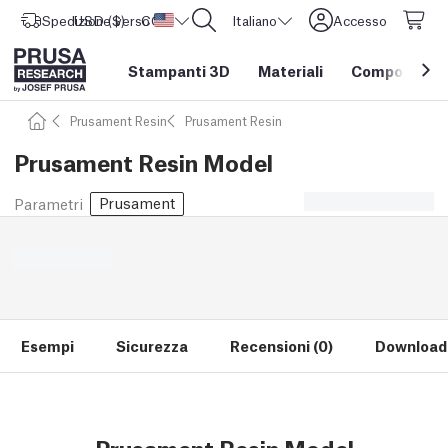
Spedizione verso
USD ($)
CORE One L: Ora disponibile!
Stati Uniti d'America
Italiano
Accesso
Stampanti 3D
Materiali
Componenti e
Prusament Resin
Prusament Resin
Prusament Resin Model
Prusament
Parametri
Esempi
Sicurezza
Recensioni (0)
Download 
Prusament Resin Model