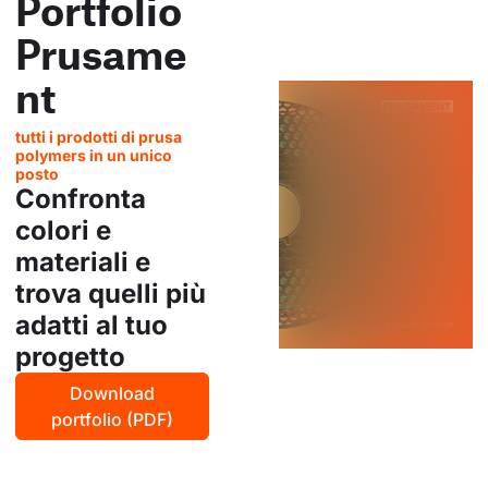
Portfolio
Prusame
nt
tutti i prodotti di prusa
polymers in un unico
posto
Confronta
colori e
materiali e
trova quelli più
adatti al tuo
progetto
Download
portfolio (PDF)