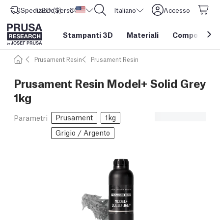
Spedizione verso
USD ($)
CORE One L: Ora disponibile!
Stati Uniti d'America
Italiano
Accesso
Stampanti 3D
Materiali
Componenti e
Prusament Resin
Prusament Resin
Prusament Resin Model+ Solid Grey
1kg
Prusament
1kg
Parametri
Grigio / Argento