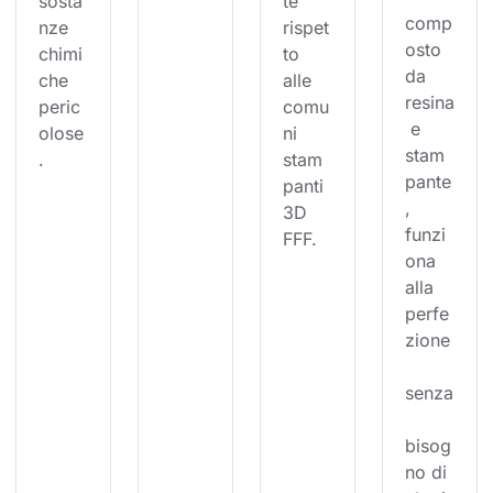
sosta
te 
comp
nze 
rispet
osto 
chimi
to 
da 
che 
alle 
resina
peric
comu
 e 
olose
ni 
stam
.
stam
pante
panti 
, 
3D 
funzi
FFF.
ona 
alla 
perfe
zione
senza
bisog
no di 