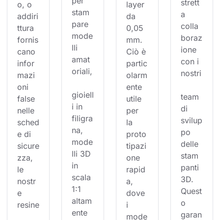
per 
strett
o, o 
layer 
stam
a 
addiri
da 
pare 
colla
ttura 
0,05 
mode
boraz
fornis
mm. 
lli 
ione 
cano 
Ciò è 
amat
con i 
infor
partic
oriali,
nostri
mazi
olarm
oni 
ente 
gioiell
team 
false 
utile 
i in 
di 
nelle 
per 
filigra
svilup
sched
la 
na, 
po 
e di 
proto
mode
delle 
sicure
tipazi
lli 3D 
stam
zza, 
one 
in 
panti 
le 
rapid
scala 
3D. 
nostr
a, 
1:1 
Quest
e 
dove 
altam
o 
resine
i 
ente 
garan
mode