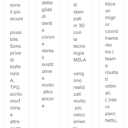
detta
tisce 
sono 
lli 
gliati 
un 
il più 
stam
di 
migli
sicure
pati 
denti 
or 
in 3D 
e 
coord
possi
con 
coron
iname
bile. 
la 
e 
nto 
Sono 
tecno
denta
tra i 
prive 
logia 
li 
team 
di 
MSLA
sostit
e 
bisfe
utive 
risulta
nolo 
veng
e 
ti 
A, 
ono 
molto
ottim
TPO, 
realiz
 altro 
ali. 
acrilo
zati 
ancor
L'inte
morf
molto
a.
ro 
olina 
 più 
pacc
e 
veloc
hetto,
altre 
emen