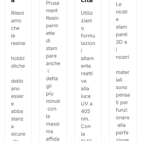
Prusa
Le 
ment 
nostr
Riteni
Utiliz
Resin 
e 
amo 
ziam
perm
stam
che 
o 
ette 
panti 
le 
formu
di 
3D e 
resine
lazion
stam
i 
i 
pare 
nostri
hobbi
altam
anche
stiche
ente 
 i 
mater
reatti
detta
iali 
debb
ve 
gli 
sono 
ano 
alla 
più 
pensa
esser
luce 
minuti
ti per 
e 
UV a 
 con 
funzi
abba
405 
la 
onare
stanz
nm. 
massi
 alla 
a 
Con 
ma 
perfe
sicure
la 
affida
zione