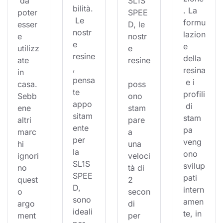
 da 
SL1S 
bilità.
. La 
poter 
SPEE
 Le 
formu
esser
D, le 
nostr
lazion
e 
nostr
e 
e 
utilizz
e 
resine
della 
ate 
resine
, 
resina
in 
pensa
 e i 
casa. 
poss
te 
profili
Sebb
ono 
appo
 di 
ene 
stam
sitam
stam
altri 
pare 
ente 
pa 
marc
a 
per 
veng
hi 
una 
la 
ono 
ignori
veloci
SL1S 
svilup
no 
tà di 
SPEE
pati 
quest
2 
D, 
intern
o 
secon
sono 
amen
argo
di 
ideali 
te, in 
ment
per 