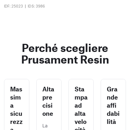
|
IDF: 25023
IDS: 3986
Perché scegliere
Prusament Resin
Mas
Alta
Sta
Gra
sim
pre
mpa
nde
a
cisi
ad
affi
sicu
one
alta
dabi
rezz
velo
lità
La 
a
cità