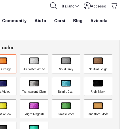
Italiano
Accesso
Community
Aiuto
Corsi
Blog
Azienda
 color
a Orange
Alabaster White
Solid Grey
Neutral Beige
a Violet
Transparent Clear
Bright Cyan
Rich Black
ht Yellow
Bright Magenta
Grass Green
Sandstone Model