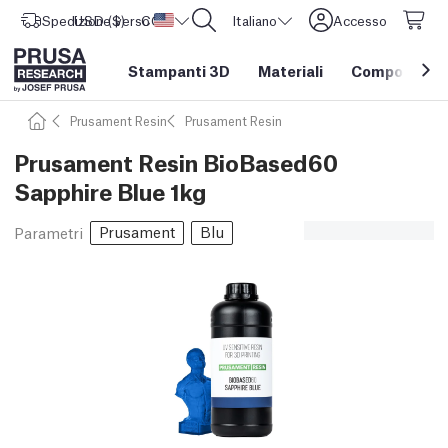
Spedizione verso
USD ($)
CORE One L: Ora disponibile!
Stati Uniti d'America
Italiano
Accesso
Stampanti 3D
Materiali
Componenti e
Prusament Resin
Prusament Resin
Prusament Resin BioBased60
Sapphire Blue 1kg
Prusament
Blu
Parametri