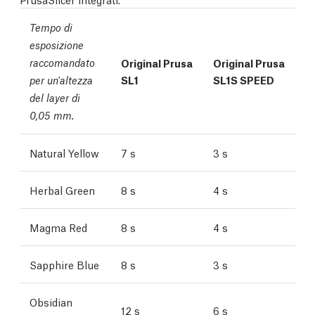
Tempo di
esposizione
raccomandato
Original Prusa
Original Prusa
SL1
SL1S SPEED
per un'altezza
del layer di
0,05 mm.
Natural Yellow
7 s
3 s
Herbal Green
8 s
4 s
Magma Red
8 s
4 s
Sapphire Blue
8 s
3 s
Obsidian
12 s
6 s