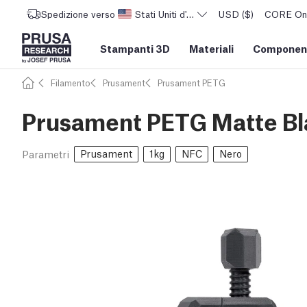
Spedizione verso
Stati Uniti d'America
USD ($)
CORE One 
Stampanti 3D
Materiali
Component
Filamento
Prusament
Prusament PETG
Prusament PETG Matte Bl
Prusament
1kg
NFC
Nero
Parametri