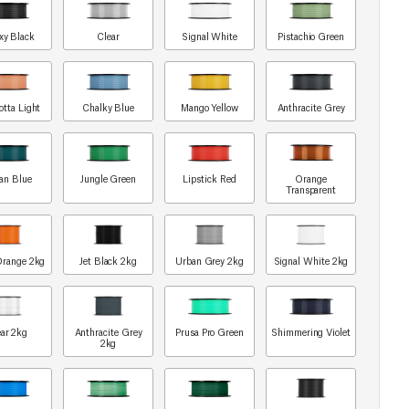
xy Black
Clear
Signal White
Pistachio Green
otta Light
Chalky Blue
Mango Yellow
Anthracite Grey
an Blue
Jungle Green
Lipstick Red
Orange
Transparent
Orange 2kg
Jet Black 2kg
Urban Grey 2kg
Signal White 2kg
ar 2kg
Anthracite Grey
Prusa Pro Green
Shimmering Violet
2kg