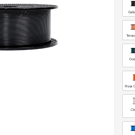
Gala
Terrac
Oce
Prusa 
Cle