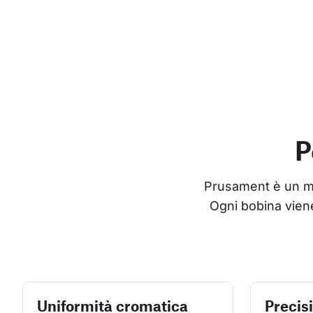
P
Prusament è un mate
Ogni bobina viene
Uniformità cromatica
Precis