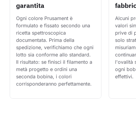
garantita
fabbri
Ogni colore Prusament è 
Alcuni pr
formulato e fissato secondo una 
valori si
ricetta spettroscopica 
prive di
documentata. Prima della 
solo stra
spedizione, verifichiamo che ogni 
misuriam
lotto sia conforme allo standard. 
continuam
Il risultato: se finisci il filamento a 
l'ovalità
metà progetto e ordini una 
ogni bobi
seconda bobina, i colori 
effettivi.
corrisponderanno perfettamente.