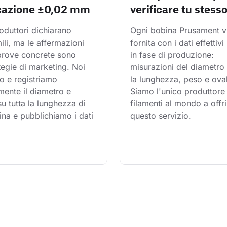
cazione ±0,02 mm
verificare tu stess
oduttori dichiarano 
Ogni bobina Prusament v
mili, ma le affermazioni 
fornita con i dati effettivi 
 prove concrete sono 
in fase di produzione: 
tegie di marketing. Noi 
misurazioni del diametro 
o e registriamo 
la lunghezza, peso e oval
ente il diametro e 
Siamo l'unico produttore 
 su tutta la lunghezza di 
filamenti al mondo a offri
na e pubblichiamo i dati 
questo servizio.