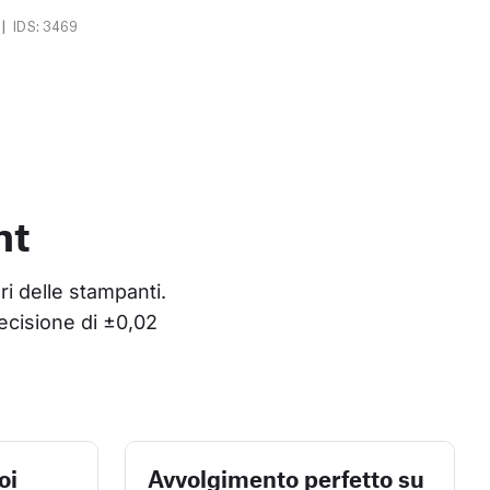
|
IDS: 3469
nt
ri delle stampanti. 
ecisione di ±0,02 
oi
Avvolgimento perfetto su