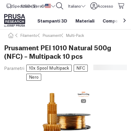
Spedizione verso
USD ($)
CORE One L: Ora disponibile!
Stati Uniti d'America
Italiano
Accesso
Stampanti 3D
Materiali
Componenti e
Filamento
Prusament
Multi-Pack
Prusament PEI 1010 Natural 500g
(NFC) – Multipack 10 pcs
10x Spool Multipack
NFC
Parametri
Nero