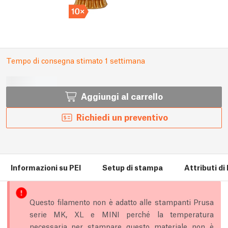
Tempo di consegna stimato 1 settimana
Aggiungi al carrello
Richiedi un preventivo
Informazioni su PEI
Setup di stampa
Attributi di
Questo filamento non è adatto alle stampanti Prusa
serie MK, XL e MINI perché la temperatura
necessaria per stampare questo materiale non è