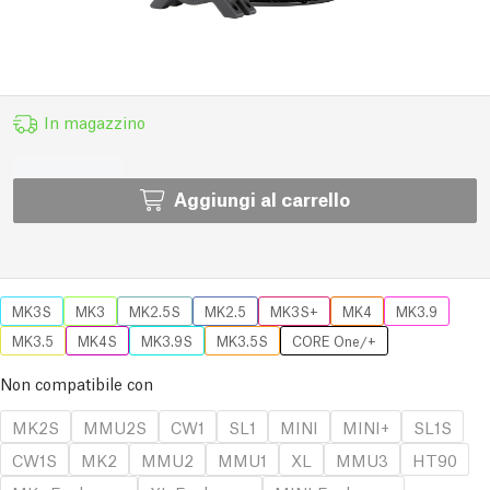
In magazzino
Aggiungi al carrello
MK3S
MK3
MK2.5S
MK2.5
MK3S+
MK4
MK3.9
MK3.5
MK4S
MK3.9S
MK3.5S
CORE One/+
Non compatibile con
MK2S
MMU2S
CW1
SL1
MINI
MINI+
SL1S
CW1S
MK2
MMU2
MMU1
XL
MMU3
HT90