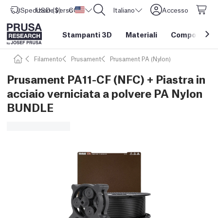
Spedizione verso
USD ($)
CORE One L: Ora disponibile!
Stati Uniti d'America
Italiano
Accesso
Stampanti 3D
Materiali
Componenti e
Filamento
Prusament
Prusament PA (Nylon)
Prusament PA11-CF (NFC) + Piastra in
acciaio verniciata a polvere PA Nylon
BUNDLE